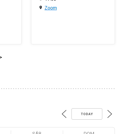
Zoom
>
TODAY
SÁB
DOM