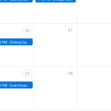
21
20
0 PM -
[Online] Gabriel Englander, World Bank
28
27
5 PM -
Evan Kresch, Oberlin College