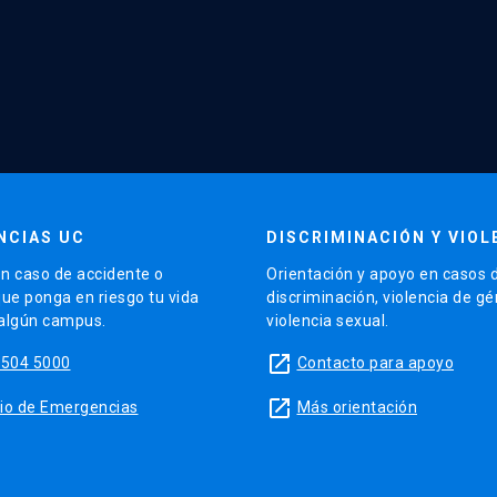
NCIAS UC
DISCRIMINACIÓN Y VIOL
n caso de accidente o
Orientación y apoyo en casos 
que ponga en riesgo tu vida
discriminación, violencia de g
 algún campus.
violencia sexual.
launch
5504 5000
Contacto para apoyo
launch
sitio de Emergencias
Más orientación