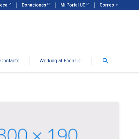
teca
Donaciones
Mi Portal UC
Correo
arrow_drop_down
search
Contacto
Working at Econ UC