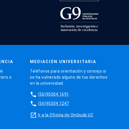
ENCIA
MEDIACIÓN UNIVERSITARIA
de
Teléfonos para orientación y consejo si
énero o
se ha vulnerado alguno de tus derechos
en la universidad.
phone
(56)95504 1691
phone
(56)95504 1247
launch
Ir a la Oficina de Ombuds UC