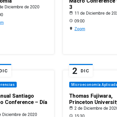
omía
Macro Conference 
3
de Diciembre de 2020
11 de Diciembre de 20
00
09:00
om
Zoom
2
DIC
DIC
erencias
Microeconomía Aplicad
nnual Santiago
Thomas Fujiwara,
o Conference – Día
Princeton Universit
2 de Diciembre de 202
e Diciembre de 2020
15:30