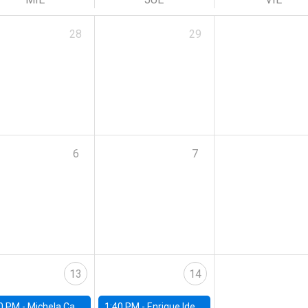
28
29
6
7
13
14
0 PM -
Michela Carlana, Harvard Kennedy School
1:40 PM -
Enrique Ide, IESE