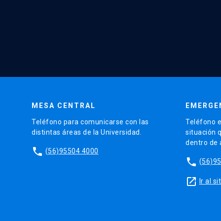
MESA CENTRAL
EMERGE
Teléfono para comunicarse con las
Teléfono e
distintas áreas de la Universidad.
situación 
dentro de
phone
(56)95504 4000
phone
(56)9
launch
Ir al 