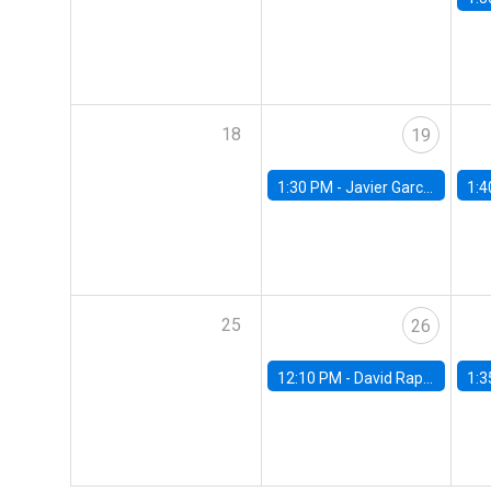
18
19
1:30 PM -
Javier Garcia Cicco, Universidad de San Andres
1:4
25
26
12:10 PM -
David Rappoport, FED Board
1:3