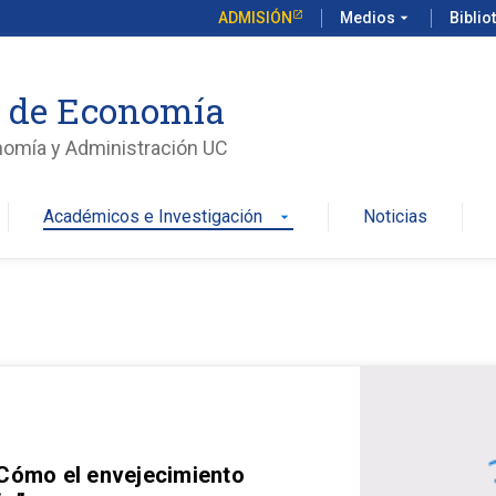
ADMISIÓN
Medios
arrow_drop_down
Biblio
o de Economía
nomía y Administración UC
Académicos e Investigación
Noticias
arrow_drop_down
 Cómo el envejecimiento