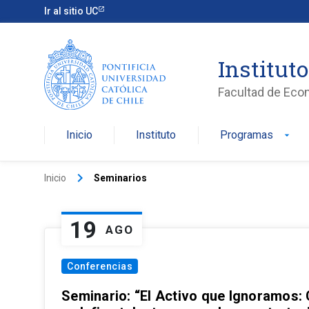
Ir al sitio UC
Institut
Facultad de Eco
Inicio
Instituto
Programas
arrow_drop_down
keyboard_arrow_right
Inicio
Seminarios
19
AGO
Conferencias
Seminario: “El Activo que Ignoramos: