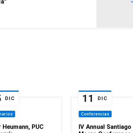
ia”
5
11
DIC
DIC
narios
Conferencias
r Heumann, PUC
IV Annual Santiago