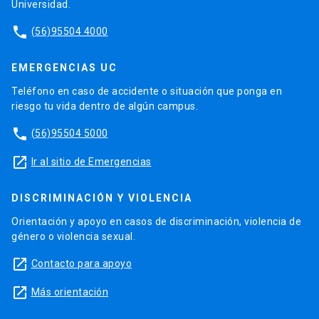
Universidad.
phone
(56)95504 4000
EMERGENCIAS UC
Teléfono en caso de accidente o situación que ponga en
riesgo tu vida dentro de algún campus.
phone
(56)95504 5000
launch
Ir al sitio de Emergencias
DISCRIMINACIÓN Y VIOLENCIA
Orientación y apoyo en casos de discriminación, violencia de
género o violencia sexual.
launch
Contacto para apoyo
launch
Más orientación