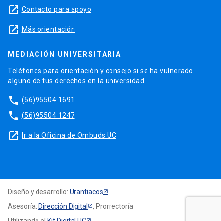
launch
Contacto para apoyo
launch
Más orientación
MEDIACIÓN UNIVERSITARIA
Teléfonos para orientación y consejo si se ha vulnerado
alguno de tus derechos en la universidad.
phone
(56)95504 1691
phone
(56)95504 1247
launch
Ir a la Oficina de Ombuds UC
Diseño y desarrollo:
Urantiacos
Asesoría:
Dirección Digital
, Prorrectoría
Utilizando el
Kit Digital UC