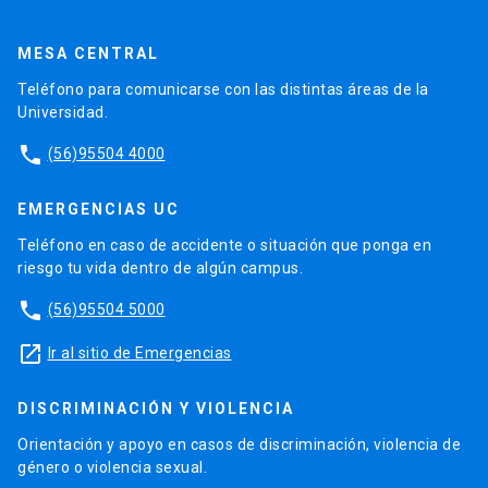
MESA CENTRAL
Teléfono para comunicarse con las distintas áreas de la
Universidad.
phone
(56)95504 4000
EMERGENCIAS UC
Teléfono en caso de accidente o situación que ponga en
riesgo tu vida dentro de algún campus.
phone
(56)95504 5000
launch
Ir al sitio de Emergencias
DISCRIMINACIÓN Y VIOLENCIA
Orientación y apoyo en casos de discriminación, violencia de
género o violencia sexual.