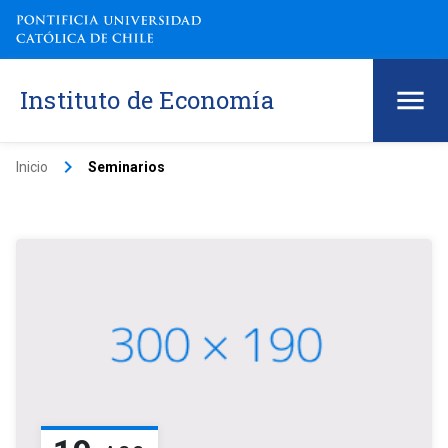
Instituto de Economía
keyboard_arrow_right
Inicio
Seminarios