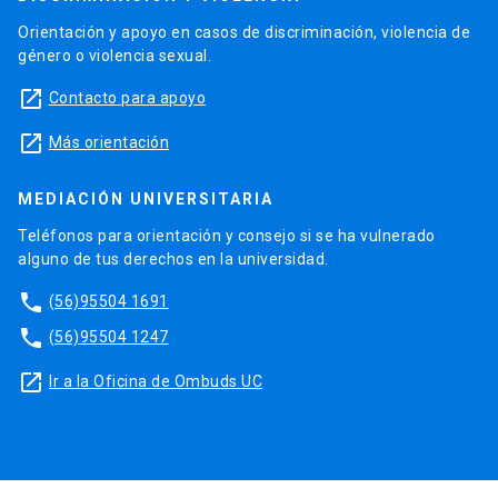
Orientación y apoyo en casos de discriminación, violencia de
género o violencia sexual.
launch
Contacto para apoyo
launch
Más orientación
MEDIACIÓN UNIVERSITARIA
Teléfonos para orientación y consejo si se ha vulnerado
alguno de tus derechos en la universidad.
phone
(56)95504 1691
phone
(56)95504 1247
launch
Ir a la Oficina de Ombuds UC