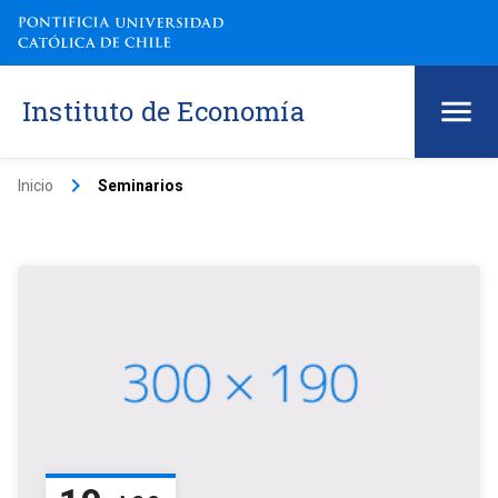
Instituto de Economía
keyboard_arrow_right
Inicio
Seminarios