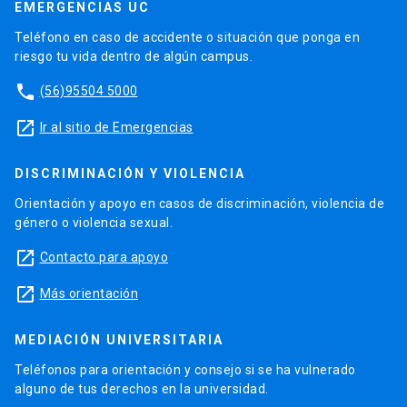
EMERGENCIAS UC
Teléfono en caso de accidente o situación que ponga en
riesgo tu vida dentro de algún campus.
phone
(56)95504 5000
launch
Ir al sitio de Emergencias
DISCRIMINACIÓN Y VIOLENCIA
Orientación y apoyo en casos de discriminación, violencia de
género o violencia sexual.
launch
Contacto para apoyo
launch
Más orientación
MEDIACIÓN UNIVERSITARIA
Teléfonos para orientación y consejo si se ha vulnerado
alguno de tus derechos en la universidad.