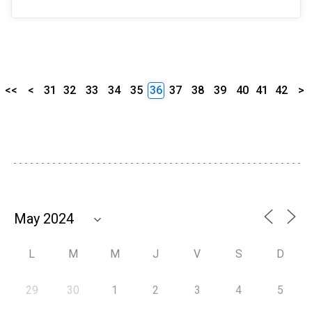
<<
<
31
32
33
34
35
36
37
38
39
40
41
42
>
L
M
M
J
V
S
D
29
30
1
2
3
4
5