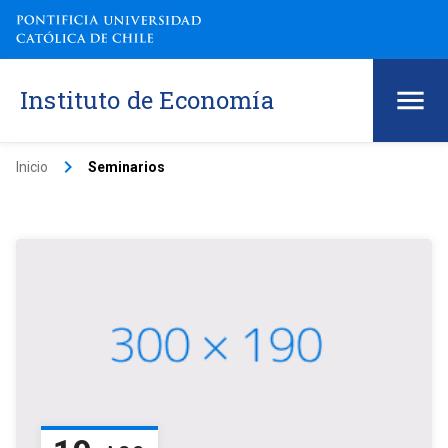
Instituto de Economía
keyboard_arrow_right
Inicio
Seminarios