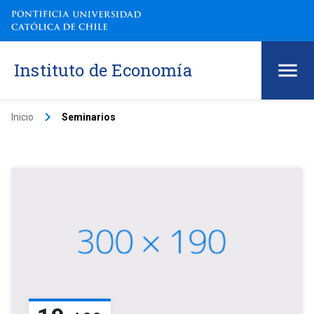
Instituto de Economía
keyboard_arrow_right
Inicio
Seminarios