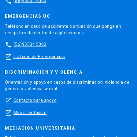
phone
(56)95504 4000
EMERGENCIAS UC
Teléfono en caso de accidente o situación que ponga en
riesgo tu vida dentro de algún campus.
phone
(56)95504 5000
launch
Ir al sitio de Emergencias
DISCRIMINACIÓN Y VIOLENCIA
Orientación y apoyo en casos de discriminación, violencia de
género o violencia sexual.
launch
Contacto para apoyo
launch
Más orientación
MEDIACIÓN UNIVERSITARIA