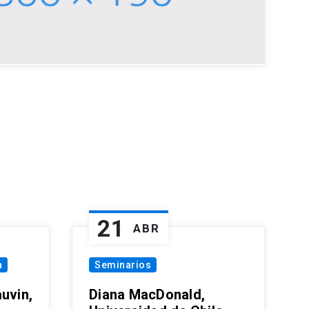
21
ABR
a
Seminarios
uvin,
Diana MacDonald,