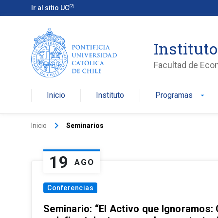
Ir al sitio UC
Institut
Facultad de Eco
Inicio
Instituto
Programas
arrow_drop_down
keyboard_arrow_right
Inicio
Seminarios
19
AGO
Conferencias
Seminario: “El Activo que Ignoramos: