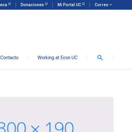
teca
Donaciones
Mi Portal UC
Correo
arrow_drop_down
search
Contacto
Working at Econ UC