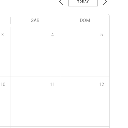
TODAY
SÁB
DOM
3
4
5
10
11
12