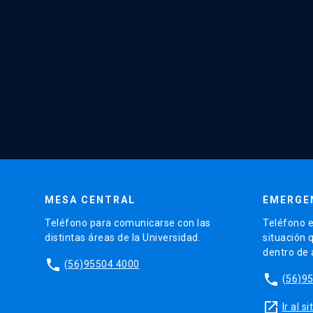
MESA CENTRAL
EMERGE
Teléfono para comunicarse con las
Teléfono e
distintas áreas de la Universidad.
situación 
dentro de
phone
(56)95504 4000
phone
(56)9
launch
Ir al 