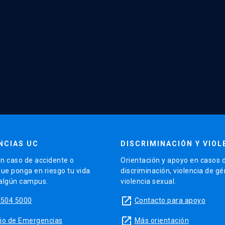
NCIAS UC
DISCRIMINACIÓN Y VIOL
n caso de accidente o
Orientación y apoyo en casos 
que ponga en riesgo tu vida
discriminación, violencia de g
 algún campus.
violencia sexual.
launch
5504 5000
Contacto para apoyo
launch
sitio de Emergencias
Más orientación