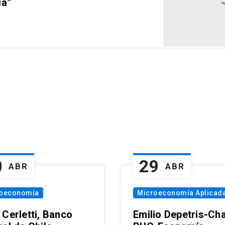
ia”
0
29
ABR
ABR
oeconomía
Microeconomía Aplicad
 Cerletti, Banco
Emilio Depetris-Cha