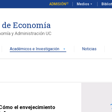
ADMISIÓN
Medios
arrow_drop_down
Biblio
o de Economía
nomía y Administración UC
Académicos e Investigación
Noticias
arrow_drop_down
 Cómo el envejecimiento