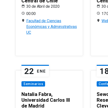
Central de Chile
Centr
30 de Abril de 2020
30 
00:00
17:
Facultad de Ciencias
Web
Económicas y Administrativas
UC
22
1
ENE
Seminarios
Conf
Natalia Fabra,
Sewo
Universidad Carlos III
Rese
de Madrid
Clev