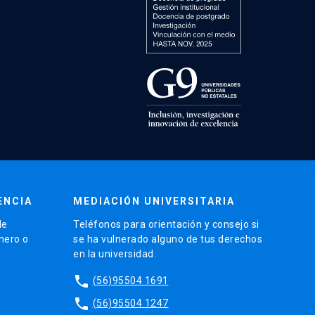
ENCIA
MEDIACIÓN UNIVERSITARIA
de
Teléfonos para orientación y consejo si
énero o
se ha vulnerado alguno de tus derechos
en la universidad.
phone
(56)95504 1691
phone
(56)95504 1247