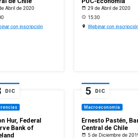
al de Chile
PUC-Economía
de Abril de 2020
29 de Abril de 2020
00
15:30
inar con inscripción
Webinar con inscripció
8
5
DIC
DIC
erencias
Macroeconomía
n Hur, Federal
Ernesto Pastén, Ba
rve Bank of
Central de Chile
eland
5 de Diciembre de 201