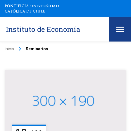
Instituto de Economía
keyboard_arrow_right
Inicio
Seminarios