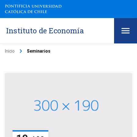
Instituto de Economía
keyboard_arrow_right
Inicio
Seminarios