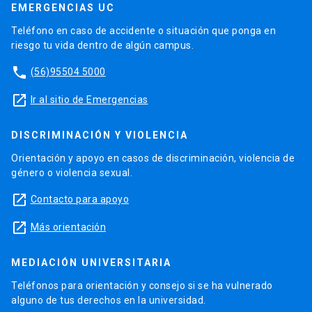
EMERGENCIAS UC
Teléfono en caso de accidente o situación que ponga en
riesgo tu vida dentro de algún campus.
phone
(56)95504 5000
launch
Ir al sitio de Emergencias
DISCRIMINACIÓN Y VIOLENCIA
Orientación y apoyo en casos de discriminación, violencia de
género o violencia sexual.
launch
Contacto para apoyo
launch
Más orientación
MEDIACIÓN UNIVERSITARIA
Teléfonos para orientación y consejo si se ha vulnerado
alguno de tus derechos en la universidad.