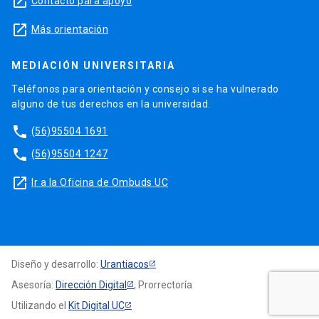
launch
Contacto para apoyo
launch
Más orientación
MEDIACIÓN UNIVERSITARIA
Teléfonos para orientación y consejo si se ha vulnerado
alguno de tus derechos en la universidad.
phone
(56)95504 1691
phone
(56)95504 1247
launch
Ir a la Oficina de Ombuds UC
Diseño y desarrollo:
Urantiacos
Asesoría:
Dirección Digital
, Prorrectoría
Utilizando el
Kit Digital UC