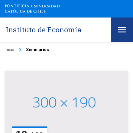
Instituto de Economía
keyboard_arrow_right
Inicio
Seminarios