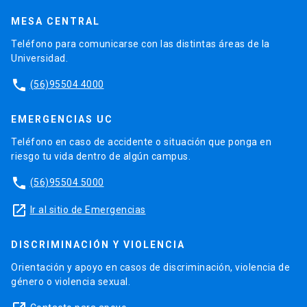
MESA CENTRAL
Teléfono para comunicarse con las distintas áreas de la
Universidad.
phone
(56)95504 4000
EMERGENCIAS UC
Teléfono en caso de accidente o situación que ponga en
riesgo tu vida dentro de algún campus.
phone
(56)95504 5000
launch
Ir al sitio de Emergencias
DISCRIMINACIÓN Y VIOLENCIA
Orientación y apoyo en casos de discriminación, violencia de
género o violencia sexual.