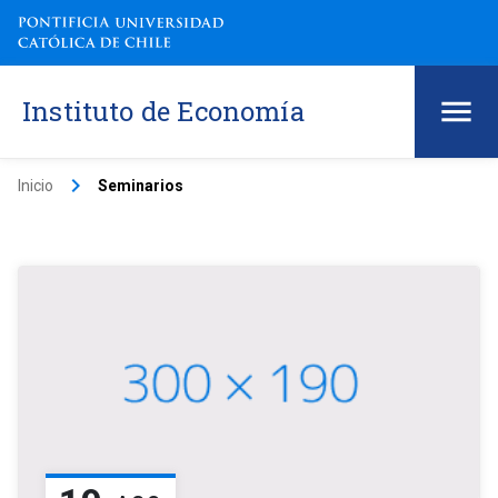
Instituto de Economía
keyboard_arrow_right
Inicio
Seminarios