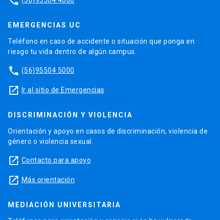
phone
EMERGENCIAS UC
Teléfono en caso de accidente o situación que ponga en
riesgo tu vida dentro de algún campus.
phone
(56)95504 5000
launch
Ir al sitio de Emergencias
DISCRIMINACIÓN Y VIOLENCIA
Orientación y apoyo en casos de discriminación, violencia de
género o violencia sexual.
launch
Contacto para apoyo
launch
Más orientación
MEDIACIÓN UNIVERSITARIA