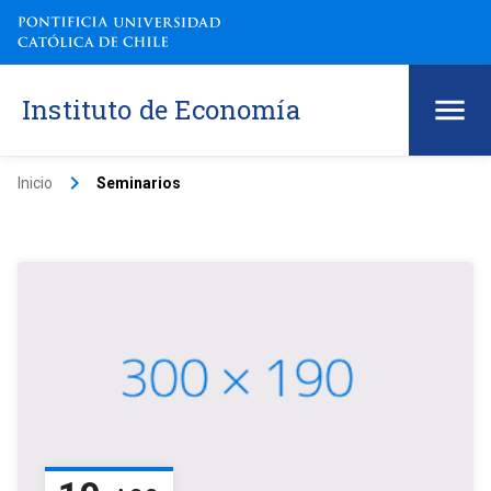
Instituto de Economía
keyboard_arrow_right
Inicio
Seminarios