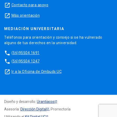
launch
Contacto para apoyo
launch
Más orientación
MEDIACIÓN UNIVERSITARIA
Teléfonos para orientación y consejo si se ha vulnerado
alguno de tus derechos en la universidad.
phone
(56)95504 1691
phone
(56)95504 1247
launch
Ir a la Oficina de Ombuds UC
Diseño y desarrollo:
Urantiacos
Asesoría:
Dirección Digital
, Prorrectoría
Utilizando el
Kit Digital UC