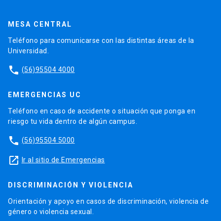
MESA CENTRAL
Teléfono para comunicarse con las distintas áreas de la
Universidad.
phone
(56)95504 4000
EMERGENCIAS UC
Teléfono en caso de accidente o situación que ponga en
riesgo tu vida dentro de algún campus.
phone
(56)95504 5000
launch
Ir al sitio de Emergencias
DISCRIMINACIÓN Y VIOLENCIA
Orientación y apoyo en casos de discriminación, violencia de
género o violencia sexual.