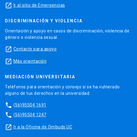
launch
Ir al sitio de Emergencias
DISCRIMINACIÓN Y VIOLENCIA
Orientación y apoyo en casos de discriminación, violencia de
género o violencia sexual.
launch
Contacto para apoyo
launch
Más orientación
MEDIACIÓN UNIVERSITARIA
Teléfonos para orientación y consejo si se ha vulnerado
alguno de tus derechos en la universidad.
phone
(56)95504 1691
phone
(56)95504 1247
launch
Ir a la Oficina de Ombuds UC