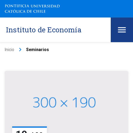
Instituto de Economía
keyboard_arrow_right
Inicio
Seminarios