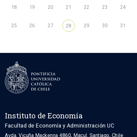
18
19
20
21
22
23
24
25
26
27
29
30
31
28
Instituto de Economía
Facultad de Economía y Administración UC
Avda. Vicuña Mackenna 4860, Macul. Santiago, Chile