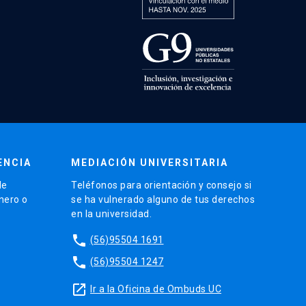
ENCIA
MEDIACIÓN UNIVERSITARIA
de
Teléfonos para orientación y consejo si
énero o
se ha vulnerado alguno de tus derechos
en la universidad.
phone
(56)95504 1691
phone
(56)95504 1247
launch
Ir a la Oficina de Ombuds UC