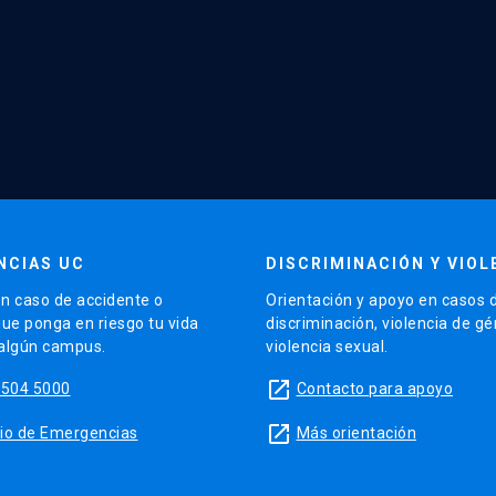
NCIAS UC
DISCRIMINACIÓN Y VIOL
n caso de accidente o
Orientación y apoyo en casos 
que ponga en riesgo tu vida
discriminación, violencia de g
 algún campus.
violencia sexual.
launch
5504 5000
Contacto para apoyo
launch
sitio de Emergencias
Más orientación