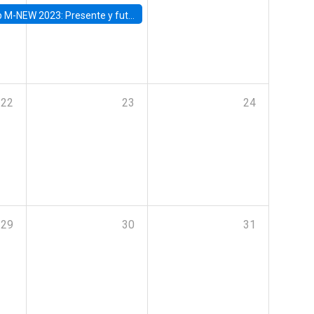
Presente y futuro del trabajo y el rol de las nuevas tecnologías
22
23
24
29
30
31