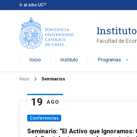
Ir al sitio UC
Institut
Facultad de Eco
Inicio
Instituto
Programas
arrow_drop_down
keyboard_arrow_right
Inicio
Seminarios
19
AGO
Conferencias
Seminario: “El Activo que Ignoramos: