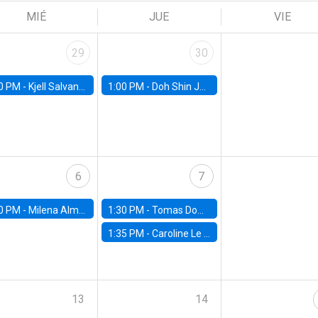
MIÉ
JUE
VIE
29
30
0 PM -
Kjell Salvanes, Norwegian School of Economics
1:00 PM -
Doh Shin Jeon, Toulouse School of Economics
6
7
0 PM -
Milena Almagro, University of ChicagoChicago Booth School of Business
1:30 PM -
Tomas Dominguez-Iino, Chicago Booth School of Business
1:35 PM -
Caroline Le Pennec, HEC Montréal
13
14