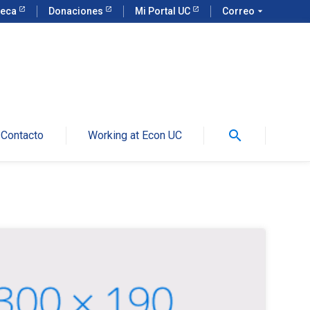
teca
Donaciones
Mi Portal UC
Correo
arrow_drop_down
search
Contacto
Working at Econ UC