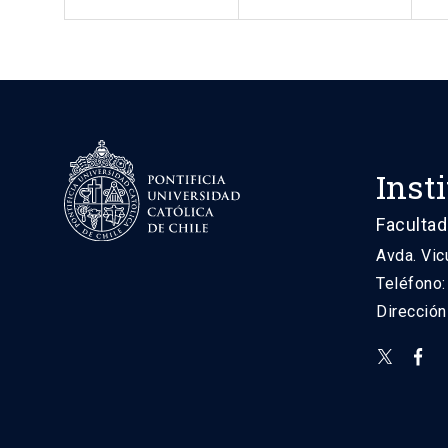
Inst
Facultad
Avda. Vic
Teléfono
Direcció