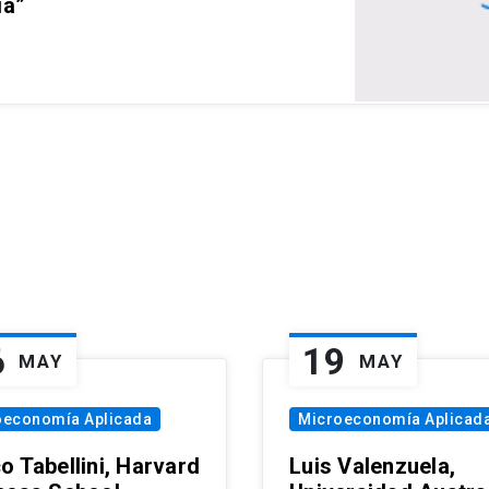
ia”
6
19
MAY
MAY
oeconomía Aplicada
Microeconomía Aplicad
o Tabellini, Harvard
Luis Valenzuela,