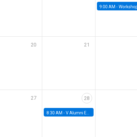
9:00 AM -
Workshop M-NEW 2023: 
20
21
27
28
8:30 AM -
V Alumni Economics Workshop