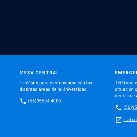
MESA CENTRAL
EMERGE
Teléfono para comunicarse con las
Teléfono e
distintas áreas de la Universidad.
situación 
dentro de
phone
(56)95504 4000
phone
(56)9
launch
Ir al 