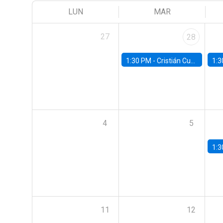
LUN
MAR
27
28
1:30 PM -
Cristián Cuevas, Universidad de Los Andes
1:3
4
5
1:3
11
12