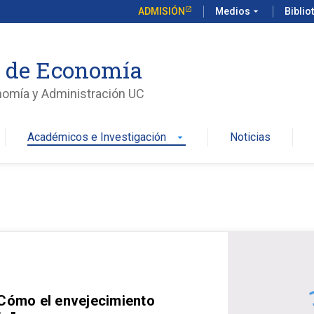
ADMISIÓN
Medios
arrow_drop_down
Biblio
o de Economía
nomía y Administración UC
Académicos e Investigación
Noticias
arrow_drop_down
 Cómo el envejecimiento