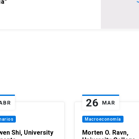
ia”
26
ABR
MAR
narios
Macroeconomía
wen Shi, University
Morten O. Ravn,