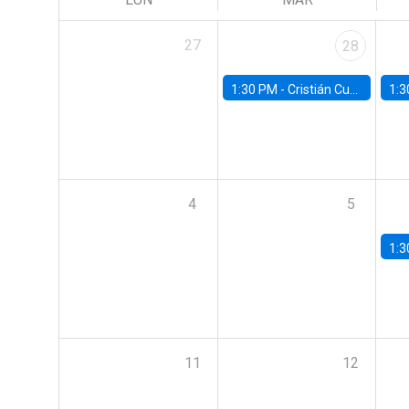
27
28
1:30 PM -
Cristián Cuevas, Universidad de Los Andes
1:3
4
5
1:3
11
12