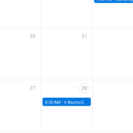
20
21
27
28
8:30 AM -
V Alumni Economics Workshop