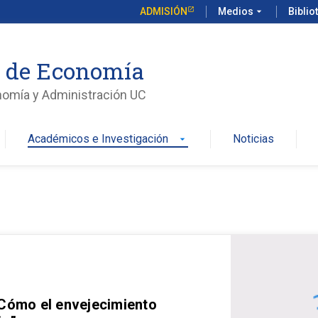
ADMISIÓN
Medios
arrow_drop_down
Biblio
o de Economía
nomía y Administración UC
Académicos e Investigación
Noticias
arrow_drop_down
 Cómo el envejecimiento