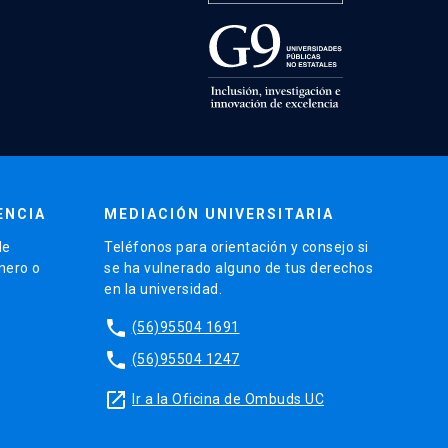
ENCIA
MEDIACIÓN UNIVERSITARIA
de
Teléfonos para orientación y consejo si
énero o
se ha vulnerado alguno de tus derechos
en la universidad.
phone
(56)95504 1691
phone
(56)95504 1247
launch
Ir a la Oficina de Ombuds UC