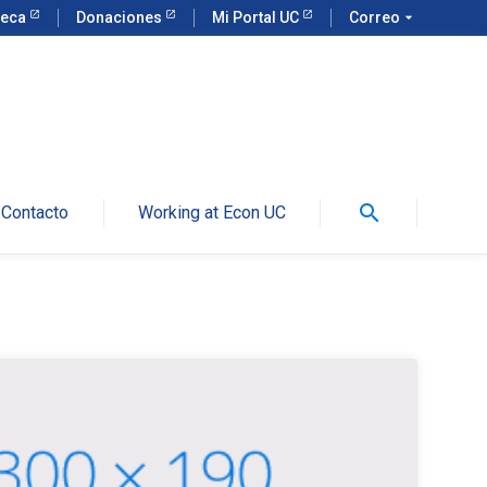
teca
Donaciones
Mi Portal UC
Correo
arrow_drop_down
search
Contacto
Working at Econ UC