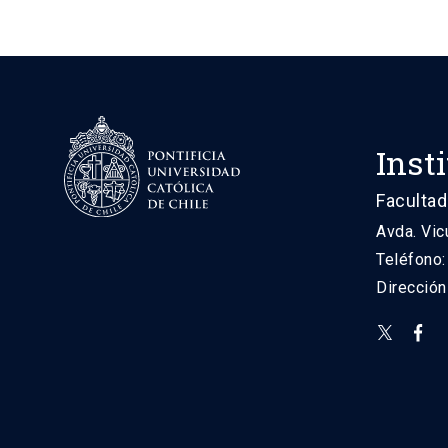
Inst
Facultad
Avda. Vic
Teléfono
Direcció