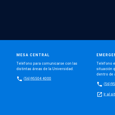
MESA CENTRAL
EMERGE
Teléfono para comunicarse con las
Teléfono e
distintas áreas de la Universidad.
situación 
dentro de
phone
(56)95504 4000
phone
(56)9
launch
Ir al 