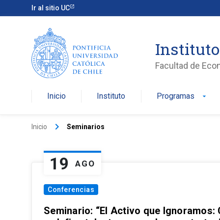
Ir al sitio UC
Institut
Facultad de Eco
Inicio
Instituto
Programas
arrow_drop_down
keyboard_arrow_right
Inicio
Seminarios
19
AGO
Conferencias
Seminario: “El Activo que Ignoramos: