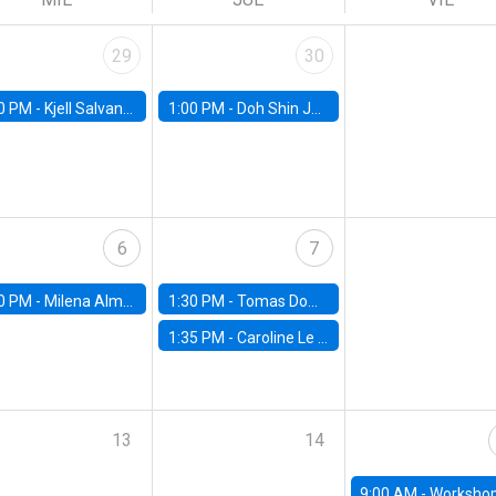
29
30
0 PM -
Kjell Salvanes, Norwegian School of Economics
1:00 PM -
Doh Shin Jeon, Toulouse School of Economics
6
7
0 PM -
Milena Almagro, University of ChicagoChicago Booth School of Business
1:30 PM -
Tomas Dominguez-Iino, Chicago Booth School of Business
1:35 PM -
Caroline Le Pennec, HEC Montréal
13
14
9:00 AM -
Workshop M-NEW 2023: 