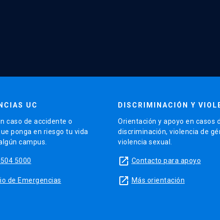
NCIAS UC
DISCRIMINACIÓN Y VIOL
n caso de accidente o
Orientación y apoyo en casos 
que ponga en riesgo tu vida
discriminación, violencia de g
 algún campus.
violencia sexual.
launch
5504 5000
Contacto para apoyo
launch
sitio de Emergencias
Más orientación