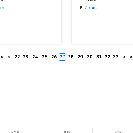
om
Zoom
<<
<
22
23
24
25
26
27
28
29
30
31
32
33
>
>
MIÉ
JUE
VIE