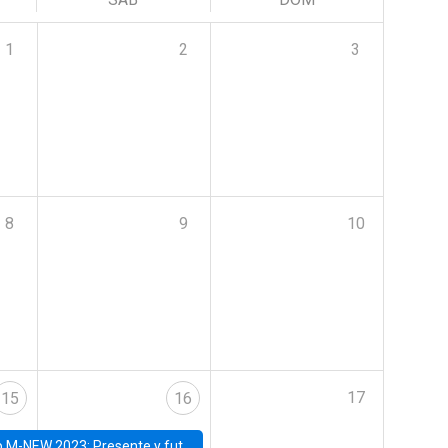
1
2
3
8
9
10
17
15
16
Presente y futuro del trabajo y el rol de las nuevas tecnologías