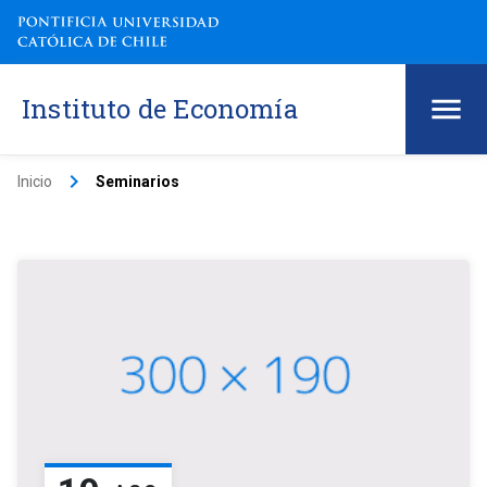
Instituto de Economía
keyboard_arrow_right
Inicio
Seminarios