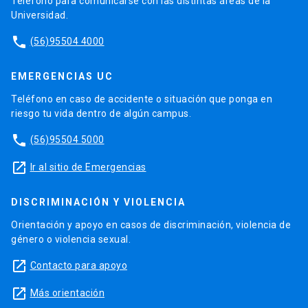
Teléfono para comunicarse con las distintas áreas de la
Universidad.
phone
(56)95504 4000
EMERGENCIAS UC
Teléfono en caso de accidente o situación que ponga en
riesgo tu vida dentro de algún campus.
phone
(56)95504 5000
launch
Ir al sitio de Emergencias
DISCRIMINACIÓN Y VIOLENCIA
Orientación y apoyo en casos de discriminación, violencia de
género o violencia sexual.
launch
Contacto para apoyo
launch
Más orientación