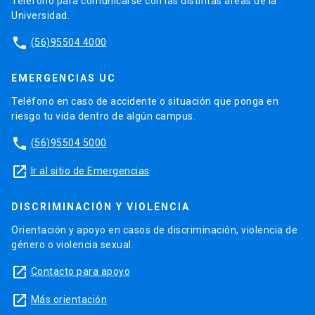
Teléfono para comunicarse con las distintas áreas de la
Universidad.
phone
(56)95504 4000
EMERGENCIAS UC
Teléfono en caso de accidente o situación que ponga en
riesgo tu vida dentro de algún campus.
phone
(56)95504 5000
launch
Ir al sitio de Emergencias
DISCRIMINACIÓN Y VIOLENCIA
Orientación y apoyo en casos de discriminación, violencia de
género o violencia sexual.
launch
Contacto para apoyo
launch
Más orientación