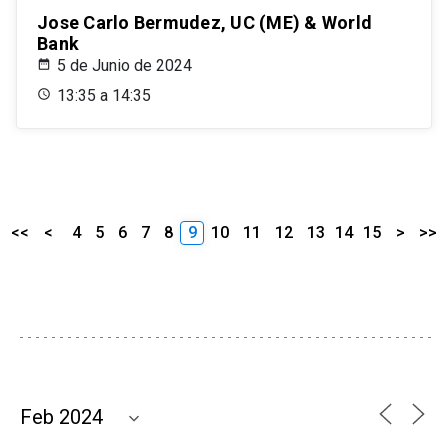
Jose Carlo Bermudez, UC (ME) & World
Bank
5 de Junio de 2024
13:35 a 14:35
<<
<
4
5
6
7
8
9
10
11
12
13
14
15
>
>>