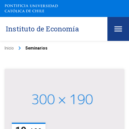
Instituto de Economía
keyboard_arrow_right
Inicio
Seminarios