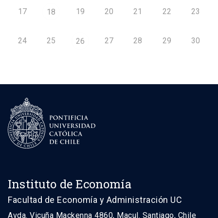
17
19
20
21
22
23
18
24
25
27
28
29
30
26
Instituto de Economía
Facultad de Economía y Administración UC
Avda. Vicuña Mackenna 4860, Macul. Santiago, Chile