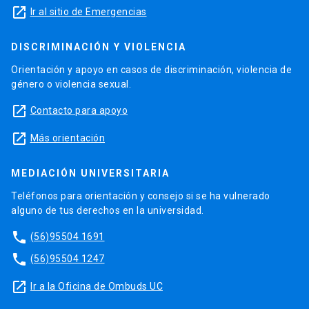
launch
Ir al sitio de Emergencias
DISCRIMINACIÓN Y VIOLENCIA
Orientación y apoyo en casos de discriminación, violencia de
género o violencia sexual.
launch
Contacto para apoyo
launch
Más orientación
MEDIACIÓN UNIVERSITARIA
Teléfonos para orientación y consejo si se ha vulnerado
alguno de tus derechos en la universidad.
phone
(56)95504 1691
phone
(56)95504 1247
launch
Ir a la Oficina de Ombuds UC