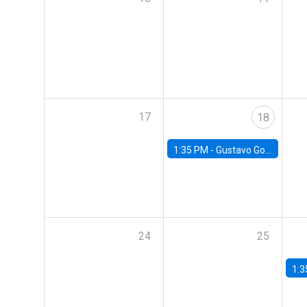
17
18
1:35 PM -
Gustavo González, Banco Central de Chile
24
25
1:3