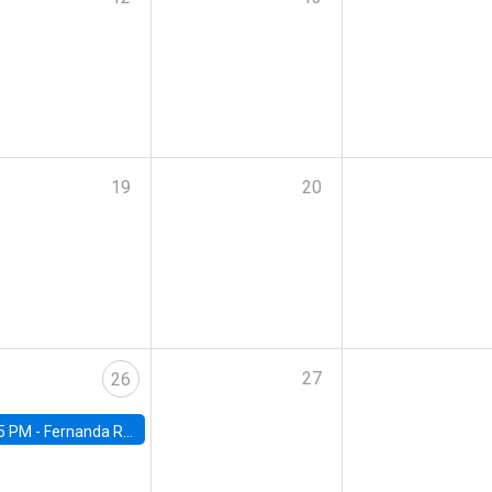
19
20
27
26
5 PM -
Fernanda Rojas Ampuero, University of Wisconsin-Madison