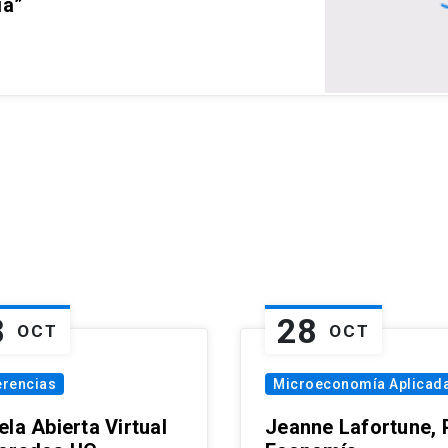
ia”
8
28
OCT
OCT
erencias
Microeconomía Aplicad
la Abierta Virtual
Jeanne Lafortune,