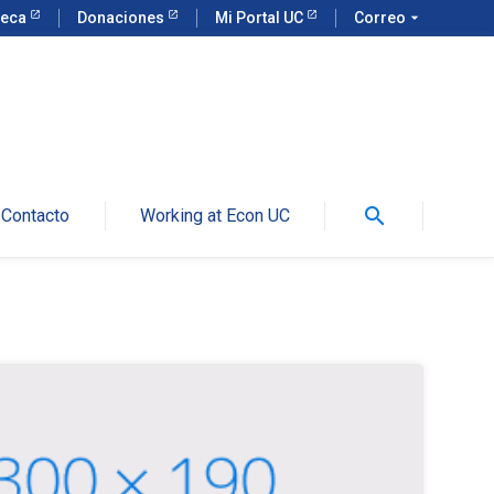
teca
Donaciones
Mi Portal UC
Correo
arrow_drop_down
search
Contacto
Working at Econ UC