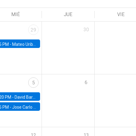
MIÉ
JUE
VIE
30
29
5 PM -
Mateo Uribe-Castro, Universidad de los Andes (Colombia)
6
5
20 PM -
David Bardey, Universidad de los Andes - CEDE
5 PM -
Jose Carlo Bermudez, UC (ME) & World Bank
12
13