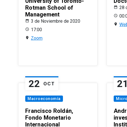
University of Toronto-
Doct
Rotman School of
28 
Management
00:
3 de Noviembre de 2020
Web
17:00
Zoom
22
2
OCT
Macroeconomía
Micr
Francisco Roldán,
Andr
Fondo Monetario
inve
Internacional
Inst