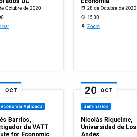
orados UC
Economía
de Octubre de 2020
28 de Octubre de 2020
00
15:30
inar
Zoom
1
20
OCT
OCT
oeconomía Aplicada
Seminarios
és Barrios,
Nicolás Riquelme,
stigador de VATT
Universidad de Los
itute for Economic
Andes