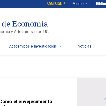
ADMISIÓN
Medios
arrow_drop_down
Biblio
o de Economía
nomía y Administración UC
Académicos e Investigación
Noticias
arrow_drop_down
 Cómo el envejecimiento