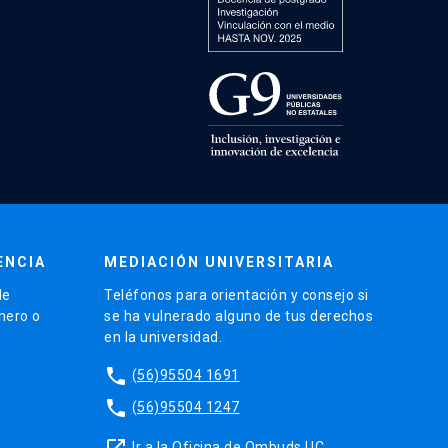
ENCIA
MEDIACIÓN UNIVERSITARIA
de
Teléfonos para orientación y consejo si
énero o
se ha vulnerado alguno de tus derechos
en la universidad.
phone
(56)95504 1691
phone
(56)95504 1247
launch
Ir a la Oficina de Ombuds UC