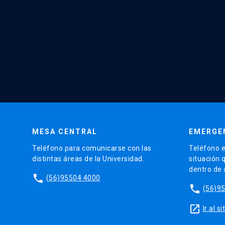
MESA CENTRAL
EMERGE
Teléfono para comunicarse con las
Teléfono e
distintas áreas de la Universidad.
situación 
dentro de
phone
(56)95504 4000
phone
(56)9
launch
Ir al 