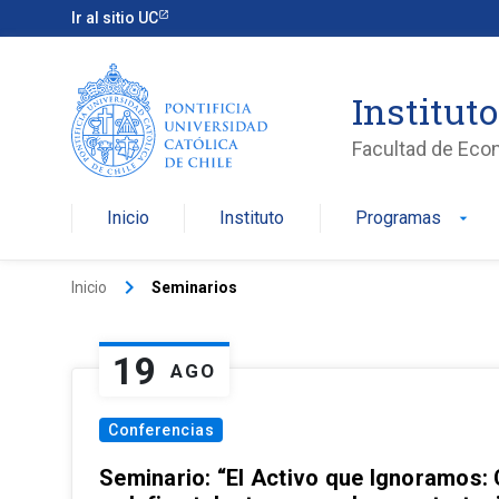
Ir al sitio UC
Institut
Facultad de Eco
Inicio
Instituto
Programas
arrow_drop_down
keyboard_arrow_right
Inicio
Seminarios
19
AGO
Conferencias
Seminario: “El Activo que Ignoramos: