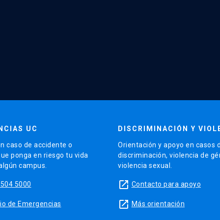
NCIAS UC
DISCRIMINACIÓN Y VIOL
n caso de accidente o
Orientación y apoyo en casos 
que ponga en riesgo tu vida
discriminación, violencia de g
 algún campus.
violencia sexual.
launch
5504 5000
Contacto para apoyo
launch
sitio de Emergencias
Más orientación