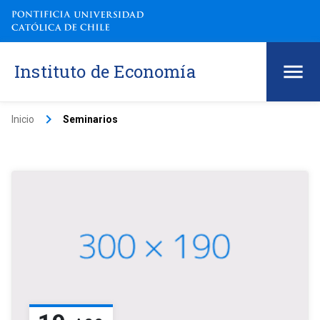
Instituto de Economía
keyboard_arrow_right
Inicio
Seminarios