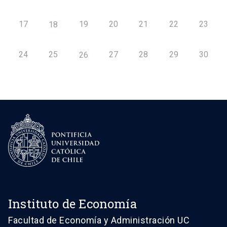
17
19
20
21
22
23
18
24
25
27
28
29
30
26
Instituto de Economía
Facultad de Economía y Administración UC