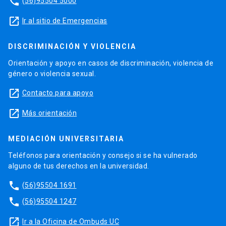
phone
(56)95504 5000
launch
Ir al sitio de Emergencias
DISCRIMINACIÓN Y VIOLENCIA
Orientación y apoyo en casos de discriminación, violencia de
género o violencia sexual.
launch
Contacto para apoyo
launch
Más orientación
MEDIACIÓN UNIVERSITARIA
Teléfonos para orientación y consejo si se ha vulnerado
alguno de tus derechos en la universidad.
phone
(56)95504 1691
phone
(56)95504 1247
launch
Ir a la Oficina de Ombuds UC