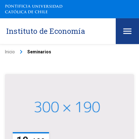
Instituto de Economía
keyboard_arrow_right
Inicio
Seminarios