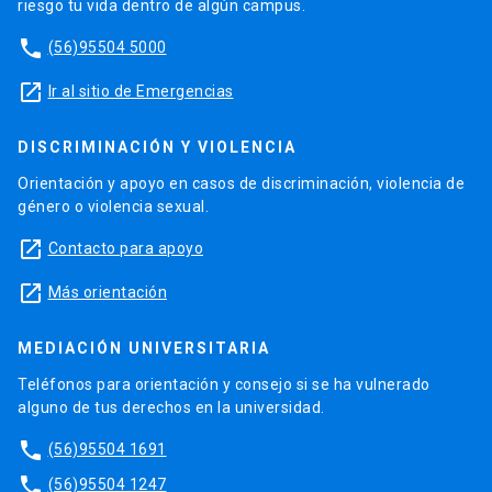
riesgo tu vida dentro de algún campus.
phone
(56)95504 5000
launch
Ir al sitio de Emergencias
DISCRIMINACIÓN Y VIOLENCIA
Orientación y apoyo en casos de discriminación, violencia de
género o violencia sexual.
launch
Contacto para apoyo
launch
Más orientación
MEDIACIÓN UNIVERSITARIA
Teléfonos para orientación y consejo si se ha vulnerado
alguno de tus derechos en la universidad.
phone
(56)95504 1691
phone
(56)95504 1247