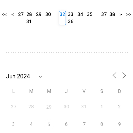
<<
<
27
28
29
30
32
33
34
35
37
38
>
>>
31
36
L
M
M
J
V
S
D
27
28
30
31
1
2
29
3
4
6
7
8
9
5