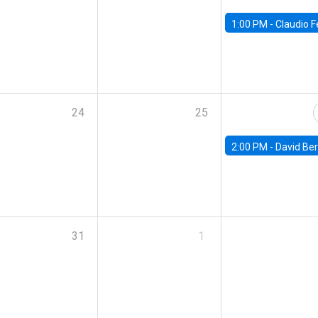
1:00 PM -
Claudio Ferraz, British Col
24
25
2:00 PM -
David Berger, D
31
1