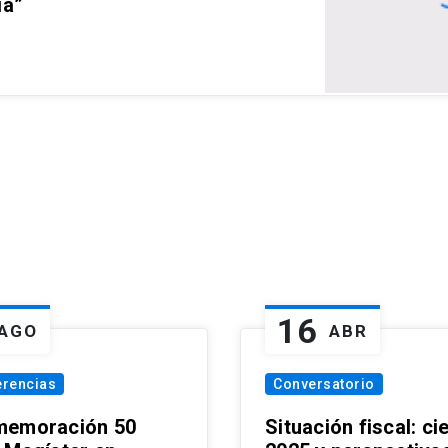
ia”
16
AGO
ABR
erencias
Conversatorio
emoración 50
Situación fiscal: ci