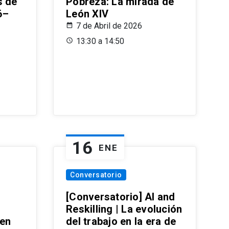
s de
Pobreza: La mirada de
6–
León XIV
7 de Abril de 2026
13:30 a 14:50
16
ENE
Conversatorio
[Conversatorio] AI and
Reskilling | La evolución
 en
del trabajo en la era de