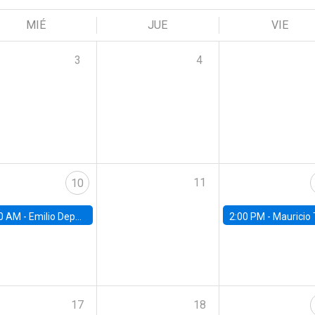
MIÉ
JUE
VIE
3
4
11
10
0 AM -
Emilio Depetris-Chauvín, Universidad Católica
2:00 PM -
Mauricio Tejada,
17
18