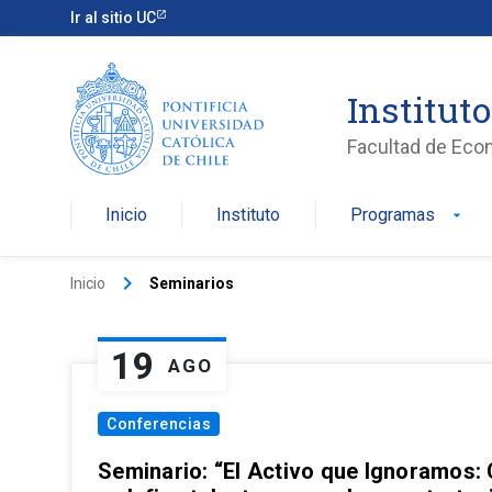
Ir al sitio UC
Institut
Facultad de Eco
Inicio
Instituto
Programas
arrow_drop_down
keyboard_arrow_right
Inicio
Seminarios
19
AGO
Conferencias
Seminario: “El Activo que Ignoramos: