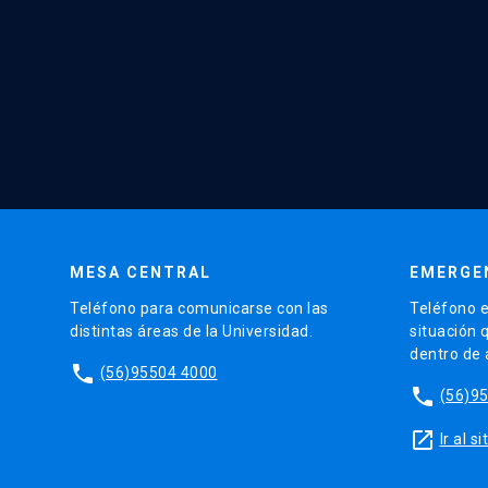
MESA CENTRAL
EMERGE
Teléfono para comunicarse con las
Teléfono e
distintas áreas de la Universidad.
situación 
dentro de
phone
(56)95504 4000
phone
(56)9
launch
Ir al 