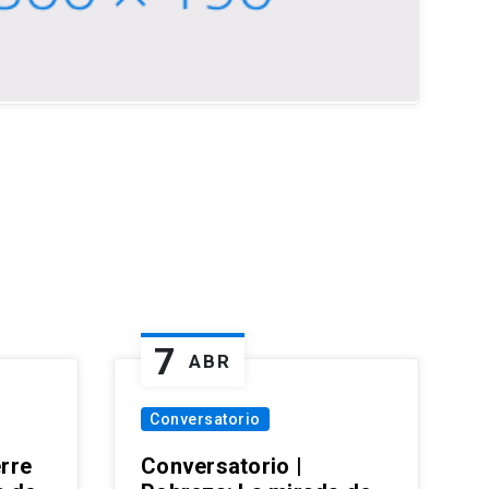
7
ABR
Conversatorio
erre
Conversatorio |