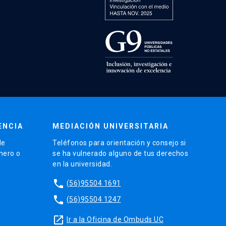
ENCIA
MEDIACIÓN UNIVERSITARIA
de
Teléfonos para orientación y consejo si
énero o
se ha vulnerado alguno de tus derechos
en la universidad.
phone
(56)95504 1691
phone
(56)95504 1247
launch
Ir a la Oficina de Ombuds UC