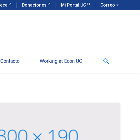
teca
Donaciones
Mi Portal UC
Correo
arrow_drop_down
search
Contacto
Working at Econ UC