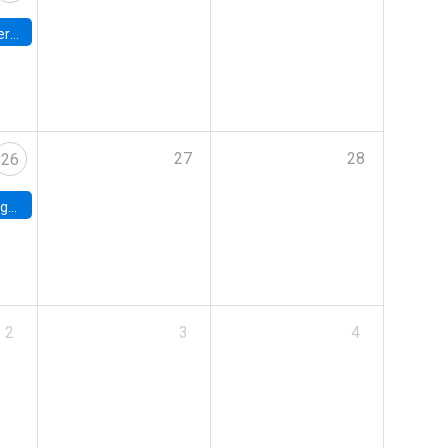
umbia
27
28
26
uke
2
3
4