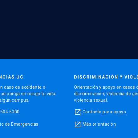
NCIAS UC
DISCRIMINACIÓN Y VIOL
n caso de accidente o
Orientación y apoyo en casos 
que ponga en riesgo tu vida
discriminación, violencia de g
 algún campus.
violencia sexual.
launch
5504 5000
Contacto para apoyo
launch
sitio de Emergencias
Más orientación