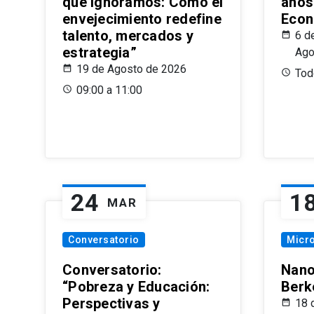
que Ignoramos: Cómo el
años
envejecimiento redefine
Econ
talento, mercados y
6 d
estrategia”
Ago
19 de Agosto de 2026
Todo
09:00 a 11:00
24
1
MAR
Conversatorio
Micr
Conversatorio:
Nano
“Pobreza y Educación:
Berk
Perspectivas y
18 