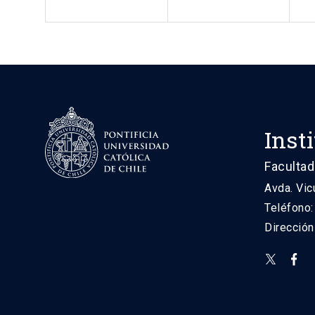
Inst
Facultad
Avda. Vic
Teléfono
Direcció