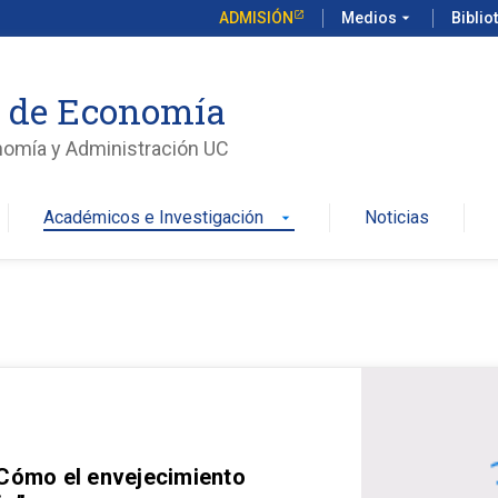
ADMISIÓN
Medios
arrow_drop_down
Biblio
o de Economía
nomía y Administración UC
Académicos e Investigación
Noticias
arrow_drop_down
 Cómo el envejecimiento