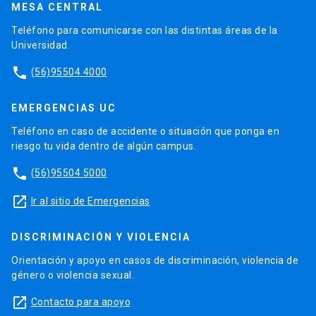
MESA CENTRAL
Teléfono para comunicarse con las distintas áreas de la
Universidad.
phone
(56)95504 4000
EMERGENCIAS UC
Teléfono en caso de accidente o situación que ponga en
riesgo tu vida dentro de algún campus.
phone
(56)95504 5000
launch
Ir al sitio de Emergencias
DISCRIMINACIÓN Y VIOLENCIA
Orientación y apoyo en casos de discriminación, violencia de
género o violencia sexual.
launch
Contacto para apoyo