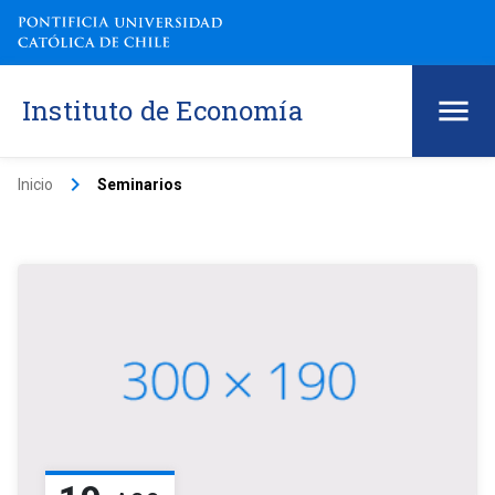
Instituto de Economía
keyboard_arrow_right
Inicio
Seminarios