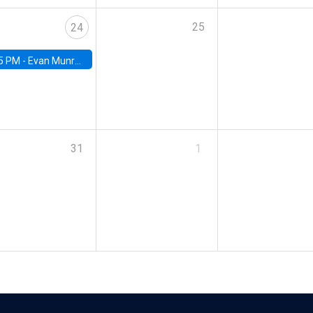
25
24
5 PM -
Evan Munro, Neyman Visiting Assistant Professor in the Department of Statistics at UC Berkeley
31
1