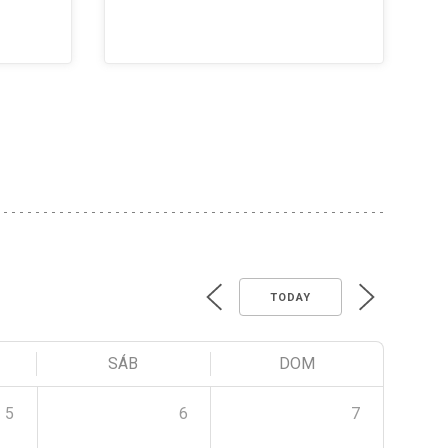
TODAY
SÁB
DOM
5
6
7