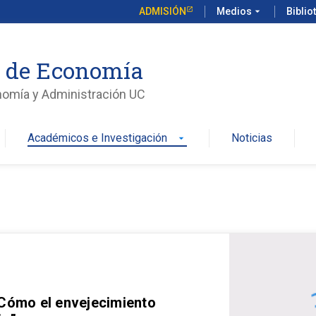
ADMISIÓN
Medios
arrow_drop_down
Biblio
o de Economía
nomía y Administración UC
Académicos e Investigación
Noticias
arrow_drop_down
 Cómo el envejecimiento