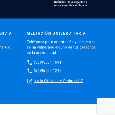
ENCIA
MEDIACIÓN UNIVERSITARIA
de
Teléfonos para orientación y consejo si
énero o
se ha vulnerado alguno de tus derechos
en la universidad.
phone
(56)95504 1691
phone
(56)95504 1247
launch
Ir a la Oficina de Ombuds UC