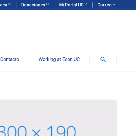
teca
Donaciones
Mi Portal UC
Correo
arrow_drop_down
search
Contacto
Working at Econ UC