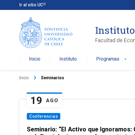
Ir al sitio UC
Institut
Facultad de Eco
Inicio
Instituto
Programas
arrow_drop_down
keyboard_arrow_right
Inicio
Seminarios
19
AGO
Conferencias
Seminario: “El Activo que Ignoramos: