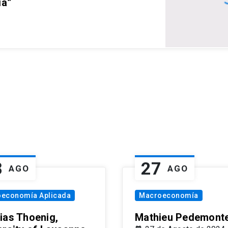
ia”
8
27
AGO
AGO
oeconomía Aplicada
Macroeconomía
ias Thoenig,
Mathieu Pedemonte