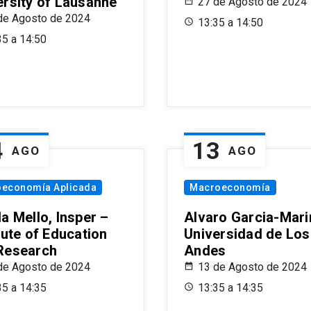
ersity of Lausanne
27 de Agosto de 2024
de Agosto de 2024
13:35 a 14:50
35 a 14:50
4
13
AGO
AGO
oeconomía Aplicada
Macroeconomía
a Mello, Insper –
Alvaro Garcia-Mari
tute of Education
Universidad de Los
Research
Andes
de Agosto de 2024
13 de Agosto de 2024
35 a 14:35
13:35 a 14:35