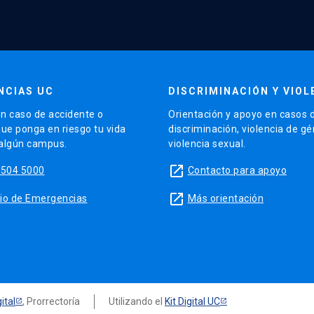
NCIAS UC
DISCRIMINACIÓN Y VIOL
n caso de accidente o
Orientación y apoyo en casos 
que ponga en riesgo tu vida
discriminación, violencia de g
 algún campus.
violencia sexual.
launch
5504 5000
Contacto para apoyo
launch
sitio de Emergencias
Más orientación
ital
, Prorrectoría
Utilizando el
Kit Digital UC