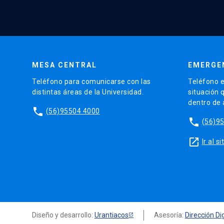
MESA CENTRAL
EMERGE
Teléfono para comunicarse con las
Teléfono e
distintas áreas de la Universidad.
situación 
dentro de
phone
(56)95504 4000
phone
(56)9
launch
Ir al 
Diseño y desarrollo:
Urantiacos
Asesoría:
Dirección Dig