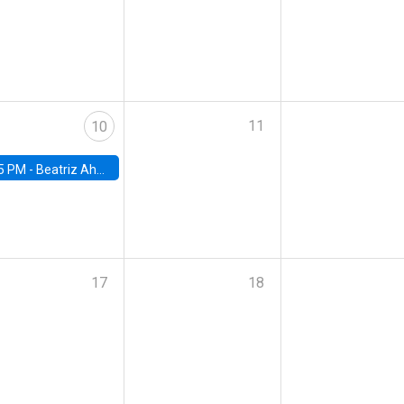
11
10
5 PM -
Beatriz Ahumada, PhD candidate, Universidad de Pittsburgh
17
18