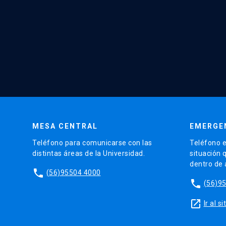
MESA CENTRAL
EMERGE
Teléfono para comunicarse con las
Teléfono e
distintas áreas de la Universidad.
situación 
dentro de
phone
(56)95504 4000
phone
(56)9
launch
Ir al 