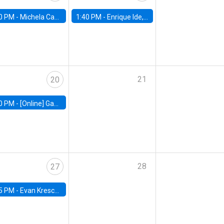
0 PM -
Michela Carlana, Harvard Kennedy School
1:40 PM -
Enrique Ide, IESE
21
20
0 PM -
[Online] Gabriel Englander, World Bank
28
27
5 PM -
Evan Kresch, Oberlin College