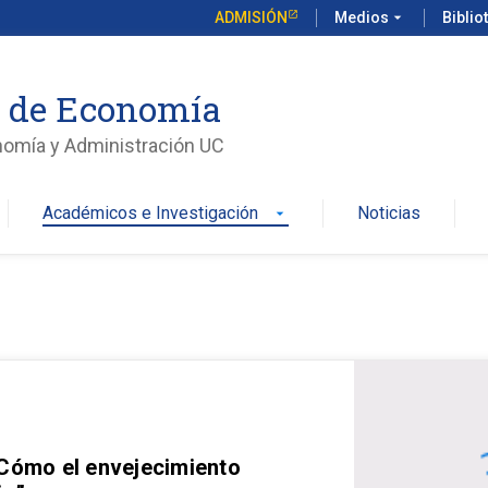
ADMISIÓN
Medios
arrow_drop_down
Biblio
o de Economía
nomía y Administración UC
Académicos e Investigación
Noticias
arrow_drop_down
 Cómo el envejecimiento