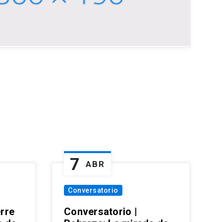
7
ABR
Conversatorio
erre
Conversatorio |