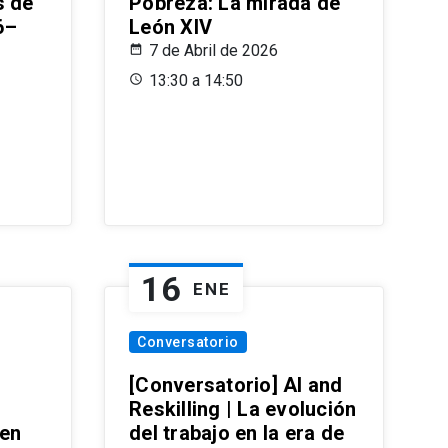
s de
Pobreza: La mirada de
6–
León XIV
7 de Abril de 2026
13:30 a 14:50
16
ENE
Conversatorio
[Conversatorio] AI and
Reskilling | La evolución
 en
del trabajo en la era de