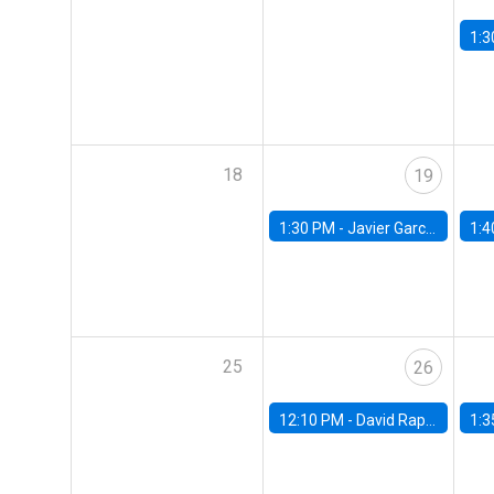
1:3
18
19
1:30 PM -
Javier Garcia Cicco, Universidad de San Andres
1:4
25
26
12:10 PM -
David Rappoport, FED Board
1:3