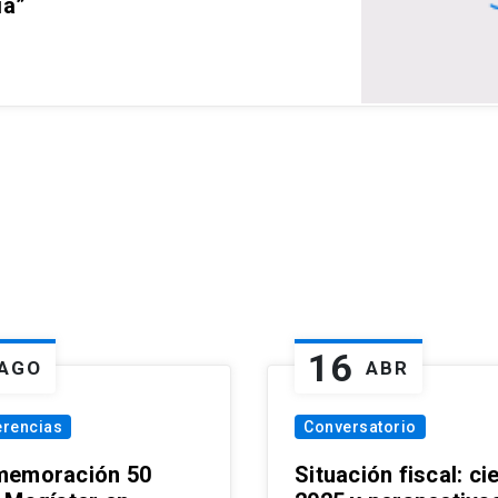
ia”
16
AGO
ABR
erencias
Conversatorio
emoración 50
Situación fiscal: ci