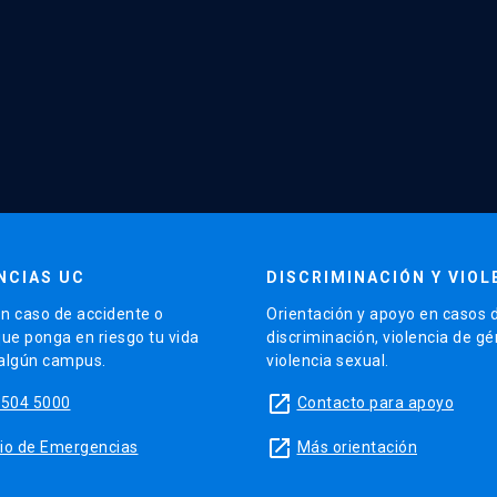
NCIAS UC
DISCRIMINACIÓN Y VIOL
n caso de accidente o
Orientación y apoyo en casos 
que ponga en riesgo tu vida
discriminación, violencia de g
 algún campus.
violencia sexual.
launch
5504 5000
Contacto para apoyo
launch
sitio de Emergencias
Más orientación