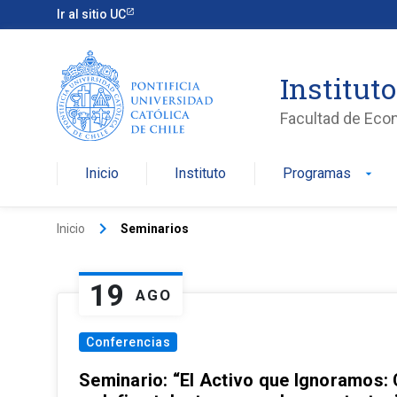
Ir al sitio UC
Institut
Facultad de Eco
Inicio
Instituto
Programas
arrow_drop_down
keyboard_arrow_right
Inicio
Seminarios
19
AGO
Conferencias
Seminario: “El Activo que Ignoramos: