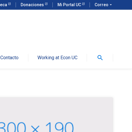
teca
Donaciones
Mi Portal UC
Correo
arrow_drop_down
search
Contacto
Working at Econ UC