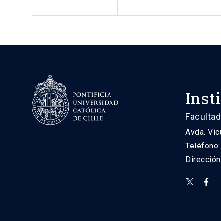
Inst
Facultad
Avda. Vic
Teléfono
Direcció