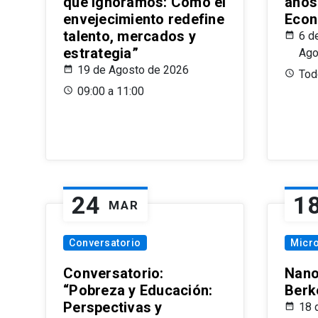
que Ignoramos: Cómo el
años
envejecimiento redefine
Econ
talento, mercados y
6 d
estrategia”
Ago
19 de Agosto de 2026
Todo
09:00 a 11:00
24
1
MAR
Conversatorio
Micr
Conversatorio:
Nano
“Pobreza y Educación:
Berk
Perspectivas y
18 