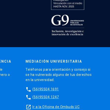
ENCIA
MEDIACIÓN UNIVERSITARIA
de
Teléfonos para orientación y consejo si
énero o
se ha vulnerado alguno de tus derechos
en la universidad.
phone
(56)95504 1691
phone
(56)95504 1247
launch
Ir a la Oficina de Ombuds UC