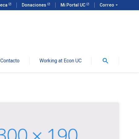
teca
Donaciones
Mi Portal UC
Correo
arrow_drop_down
search
Contacto
Working at Econ UC