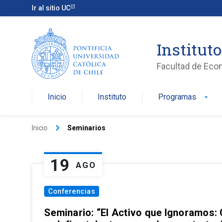
Ir al sitio UC
Institut
Facultad de Eco
Inicio
Instituto
Programas
arrow_drop_down
keyboard_arrow_right
Inicio
Seminarios
19
AGO
Conferencias
Seminario: “El Activo que Ignoramos: