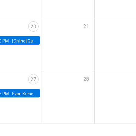
21
20
0 PM -
[Online] Gabriel Englander, World Bank
28
27
5 PM -
Evan Kresch, Oberlin College