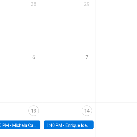
28
29
6
7
13
14
0 PM -
Michela Carlana, Harvard Kennedy School
1:40 PM -
Enrique Ide, IESE