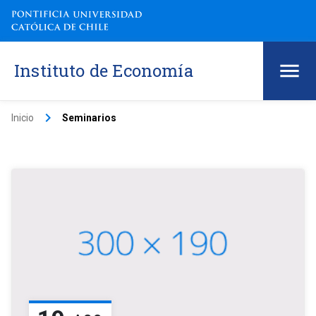
Instituto de Economía
keyboard_arrow_right
Inicio
Seminarios