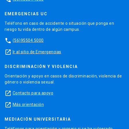
EMERGENCIAS UC
Teléfono en caso de accidente o situación que ponga en
riesgo tu vida dentro de algún campus.
phone
(56)95504 5000
launch
Ir al sitio de Emergencias
DISCRIMINACIÓN Y VIOLENCIA
Orientación y apoyo en casos de discriminación, violencia de
género o violencia sexual.
launch
Contacto para apoyo
launch
Más orientación
MEDIACIÓN UNIVERSITARIA
Teléfonos para orientación y consejo si se ha vulnerado