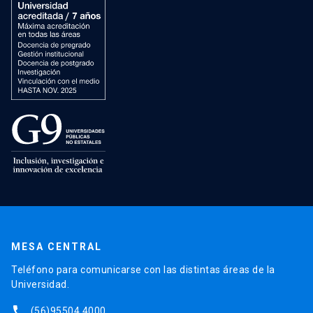
MESA CENTRAL
Teléfono para comunicarse con las distintas áreas de la
Universidad.
phone
(56)95504 4000