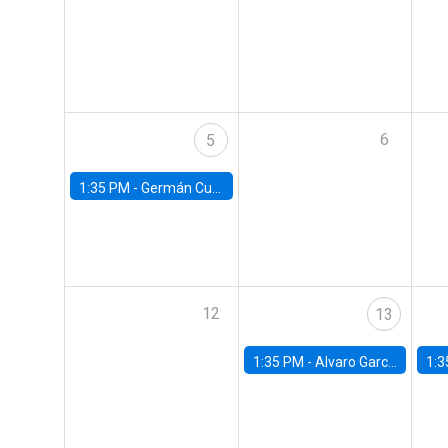
6
5
1:35 PM -
Germán Cubas, University of Houston
12
13
1:35 PM -
Alvaro Garcia-Marin, Universidad de Los Andes
1:3