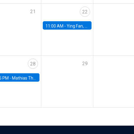
21
22
11:00 AM -
Ying Fan, University of Michigan
29
28
5 PM -
Mathias Thoenig, University of Lausanne