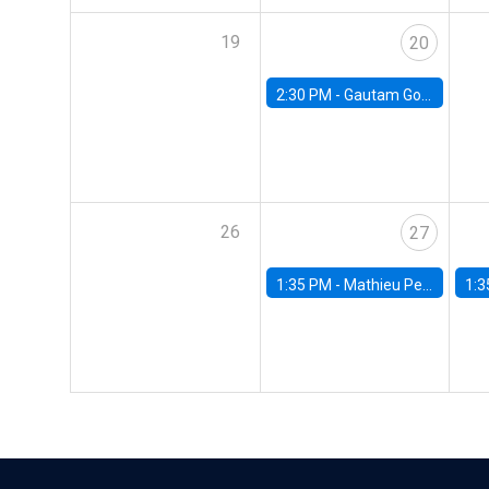
19
20
2:30 PM -
Gautam Gowrisankaran, Columbia University
26
27
1:35 PM -
Mathieu Pedemonte, IDB
1:3