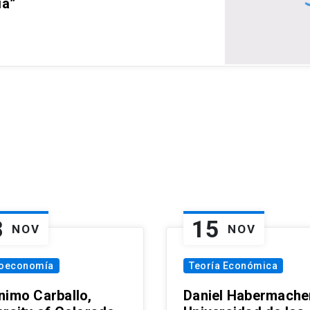
ia”
8
15
NOV
NOV
oeconomía
Teoría Económica
nimo Carballo,
Daniel Habermacher