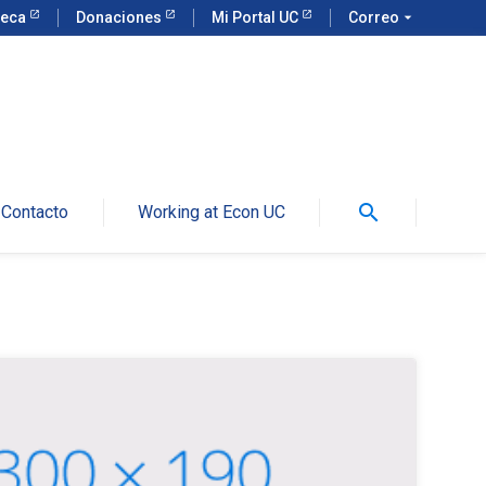
teca
Donaciones
Mi Portal UC
Correo
arrow_drop_down
search
Contacto
Working at Econ UC