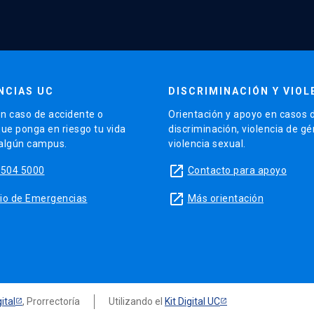
NCIAS UC
DISCRIMINACIÓN Y VIOL
n caso de accidente o
Orientación y apoyo en casos 
que ponga en riesgo tu vida
discriminación, violencia de g
 algún campus.
violencia sexual.
launch
5504 5000
Contacto para apoyo
launch
sitio de Emergencias
Más orientación
ital
, Prorrectoría
Utilizando el
Kit Digital UC