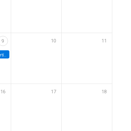
10
11
9
onomía UC
16
17
18