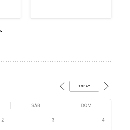
>
TODAY
SÁB
DOM
2
3
4