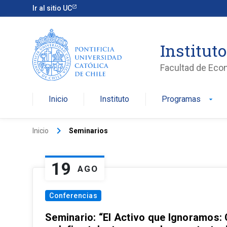
Ir al sitio UC
Institut
Facultad de Eco
Inicio
Instituto
Programas
arrow_drop_down
keyboard_arrow_right
Inicio
Seminarios
19
AGO
Conferencias
Seminario: “El Activo que Ignoramos: