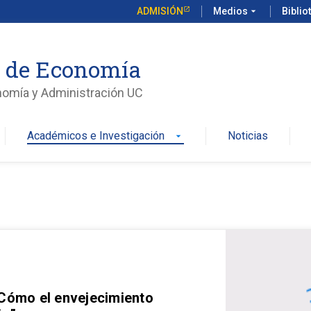
ADMISIÓN
Medios
arrow_drop_down
Biblio
o de Economía
nomía y Administración UC
Académicos e Investigación
Noticias
arrow_drop_down
 Cómo el envejecimiento