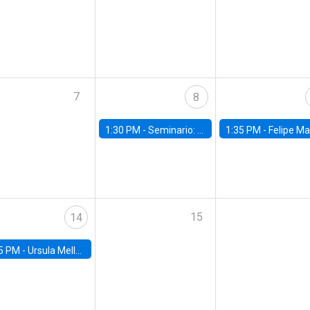
7
8
1:30 PM -
Seminario: “Recuperando la humanidad para progresar en la era de la IA»
1:35 PM -
Felipe Martínez, alumno Doctorado en Ec
15
14
5 PM -
Ursula Mello, Insper - Institute of Education and Research