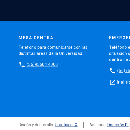
MESA CENTRAL
EMERGE
Teléfono para comunicarse con las
Teléfono e
distintas áreas de la Universidad.
situación 
dentro de
phone
(56)95504 4000
phone
(56)9
launch
Ir al 
Diseño y desarrollo:
Urantiacos
Asesoría:
Dirección Dig