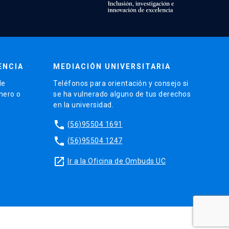
ENCIA
MEDIACIÓN UNIVERSITARIA
de
Teléfonos para orientación y consejo si
énero o
se ha vulnerado alguno de tus derechos
en la universidad.
phone
(56)95504 1691
phone
(56)95504 1247
launch
Ir a la Oficina de Ombuds UC