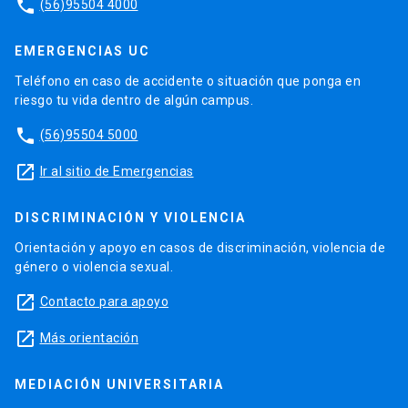
phone
(56)95504 4000
EMERGENCIAS UC
Teléfono en caso de accidente o situación que ponga en
riesgo tu vida dentro de algún campus.
phone
(56)95504 5000
launch
Ir al sitio de Emergencias
DISCRIMINACIÓN Y VIOLENCIA
Orientación y apoyo en casos de discriminación, violencia de
género o violencia sexual.
launch
Contacto para apoyo
launch
Más orientación
MEDIACIÓN UNIVERSITARIA