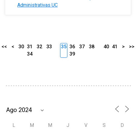
Administrativas UC
<<
<
30
31
32
33
35
36
37
38
40
41
>
>>
34
39
L
M
M
J
V
S
D