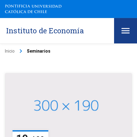
Instituto de Economía
keyboard_arrow_right
Inicio
Seminarios