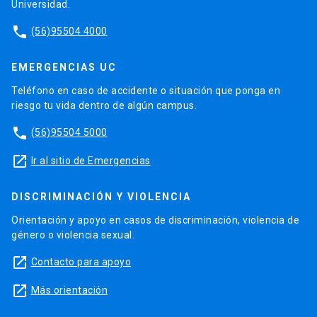
Universidad.
phone
(56)95504 4000
EMERGENCIAS UC
Teléfono en caso de accidente o situación que ponga en
riesgo tu vida dentro de algún campus.
phone
(56)95504 5000
launch
Ir al sitio de Emergencias
DISCRIMINACIÓN Y VIOLENCIA
Orientación y apoyo en casos de discriminación, violencia de
género o violencia sexual.
launch
Contacto para apoyo
launch
Más orientación