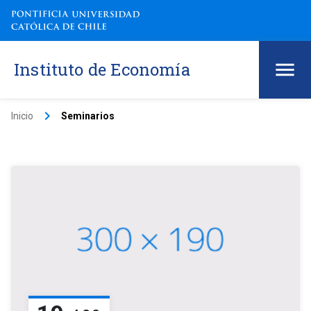
Instituto de Economía
keyboard_arrow_right
Inicio
Seminarios