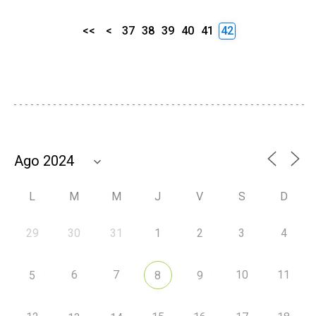
<<
<
37
38
39
40
41
42
L
M
M
J
V
S
D
29
30
31
1
2
3
4
6
7
10
11
5
8
9