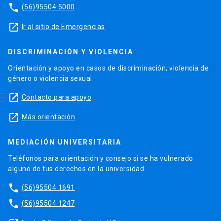
phone
(56)95504 5000
launch
Ir al sitio de Emergencias
DISCRIMINACIÓN Y VIOLENCIA
Orientación y apoyo en casos de discriminación, violencia de
género o violencia sexual.
launch
Contacto para apoyo
launch
Más orientación
MEDIACIÓN UNIVERSITARIA
Teléfonos para orientación y consejo si se ha vulnerado
alguno de tus derechos en la universidad.
phone
(56)95504 1691
phone
(56)95504 1247