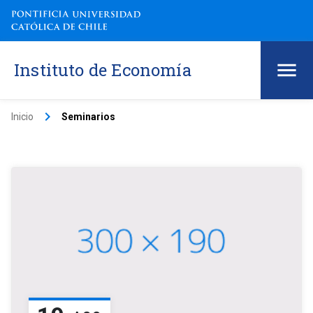
Instituto de Economía
keyboard_arrow_right
Inicio
Seminarios