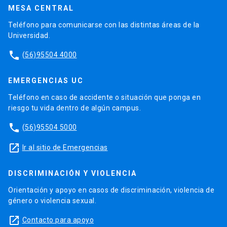
MESA CENTRAL
Teléfono para comunicarse con las distintas áreas de la
Universidad.
phone
(56)95504 4000
EMERGENCIAS UC
Teléfono en caso de accidente o situación que ponga en
riesgo tu vida dentro de algún campus.
phone
(56)95504 5000
launch
Ir al sitio de Emergencias
DISCRIMINACIÓN Y VIOLENCIA
Orientación y apoyo en casos de discriminación, violencia de
género o violencia sexual.
launch
Contacto para apoyo