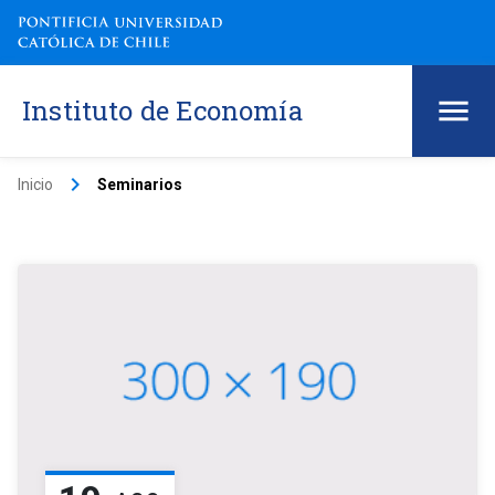
Instituto de Economía
keyboard_arrow_right
Inicio
Seminarios