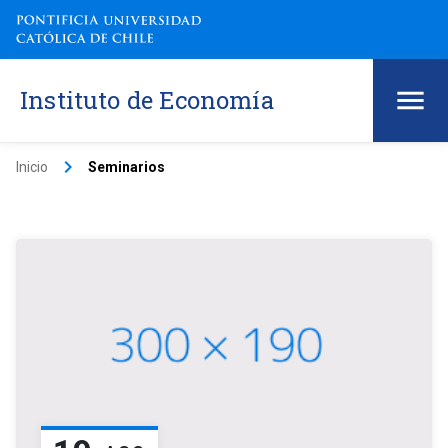
Instituto de Economía
keyboard_arrow_right
Inicio
Seminarios