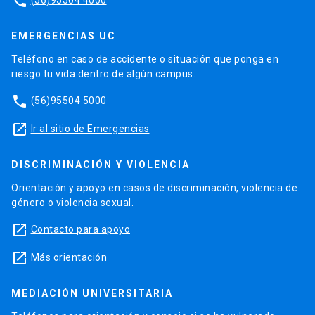
phone
EMERGENCIAS UC
Teléfono en caso de accidente o situación que ponga en
riesgo tu vida dentro de algún campus.
phone
(56)95504 5000
launch
Ir al sitio de Emergencias
DISCRIMINACIÓN Y VIOLENCIA
Orientación y apoyo en casos de discriminación, violencia de
género o violencia sexual.
launch
Contacto para apoyo
launch
Más orientación
MEDIACIÓN UNIVERSITARIA