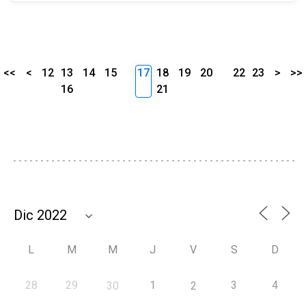
<<
<
12
13
14
15
17
18
19
20
22
23
>
>>
16
21
L
M
M
J
V
S
D
28
29
1
3
4
30
2