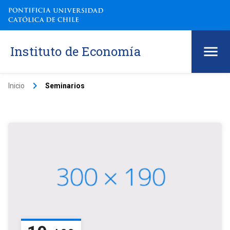
Instituto de Economía
keyboard_arrow_right
Inicio
Seminarios