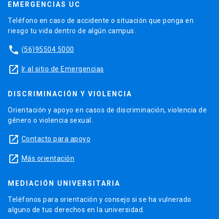
EMERGENCIAS UC
Teléfono en caso de accidente o situación que ponga en
riesgo tu vida dentro de algún campus.
phone
(56)95504 5000
launch
Ir al sitio de Emergencias
DISCRIMINACIÓN Y VIOLENCIA
Orientación y apoyo en casos de discriminación, violencia de
género o violencia sexual.
launch
Contacto para apoyo
launch
Más orientación
MEDIACIÓN UNIVERSITARIA
Teléfonos para orientación y consejo si se ha vulnerado
alguno de tus derechos en la universidad.