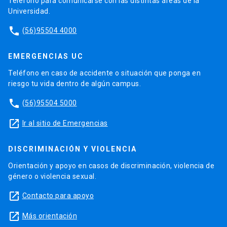
Teléfono para comunicarse con las distintas áreas de la
Universidad.
phone
(56)95504 4000
EMERGENCIAS UC
Teléfono en caso de accidente o situación que ponga en
riesgo tu vida dentro de algún campus.
phone
(56)95504 5000
launch
Ir al sitio de Emergencias
DISCRIMINACIÓN Y VIOLENCIA
Orientación y apoyo en casos de discriminación, violencia de
género o violencia sexual.
launch
Contacto para apoyo
launch
Más orientación