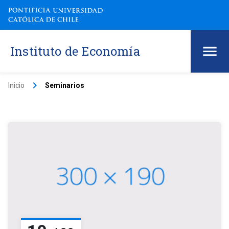
Instituto de Economía
keyboard_arrow_right
Inicio
Seminarios