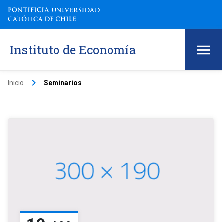
Instituto de Economía
keyboard_arrow_right
Inicio
Seminarios