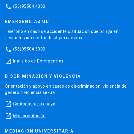
phone
(56)95504 4000
EMERGENCIAS UC
Teléfono en caso de accidente o situación que ponga en
riesgo tu vida dentro de algún campus.
phone
(56)95504 5000
launch
Ir al sitio de Emergencias
DISCRIMINACIÓN Y VIOLENCIA
Orientación y apoyo en casos de discriminación, violencia de
género o violencia sexual.
launch
Contacto para apoyo
launch
Más orientación
MEDIACIÓN UNIVERSITARIA