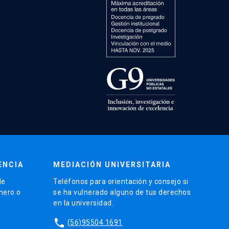
ENCIA
MEDIACIÓN UNIVERSITARIA
de
Teléfonos para orientación y consejo si
énero o
se ha vulnerado alguno de tus derechos
en la universidad.
phone
(56)95504 1691