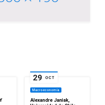
29
OCT
Macroeconomía
Y
Alexandre Janiak,