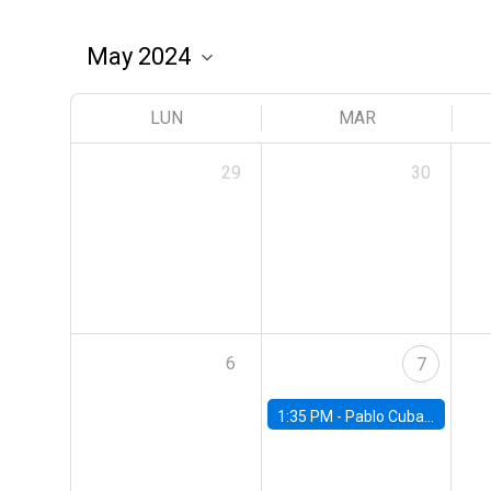
LUN
MAR
29
30
6
7
1:35 PM -
Pablo Cuba, FED Board