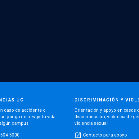
NCIAS UC
DISCRIMINACIÓN Y VIOL
n caso de accidente o
Orientación y apoyo en casos 
que ponga en riesgo tu vida
discriminación, violencia de g
 algún campus.
violencia sexual.
launch
5504 5000
Contacto para apoyo