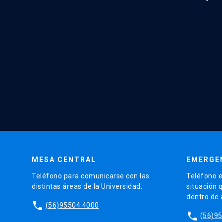
MESA CENTRAL
EMERGE
Teléfono para comunicarse con las
Teléfono e
distintas áreas de la Universidad.
situación 
dentro de
phone
(56)95504 4000
phone
(56)9