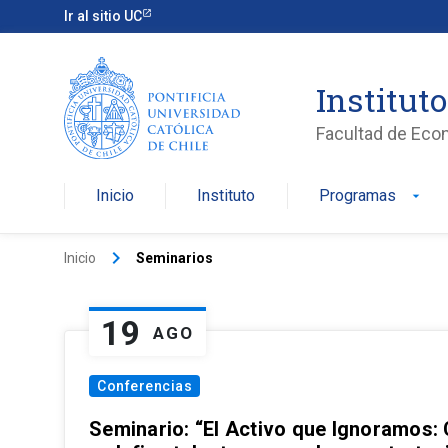
Ir al sitio UC
Institut
Facultad de Eco
Inicio
Instituto
Programas
arrow_drop_down
keyboard_arrow_right
Inicio
Seminarios
19
AGO
Conferencias
Seminario: “El Activo que Ignoramos: