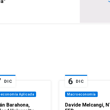
ia”
7
6
DIC
DIC
oeconomía Aplicada
Macroeconomía
án Barahona,
Davide Melcangi, N