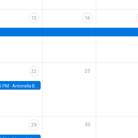
15
16
23
22
5 PM -
Antonella Bancalari, Institute for Fiscal Studies (IFS) and Research Associate at University College London (UCL)
30
29