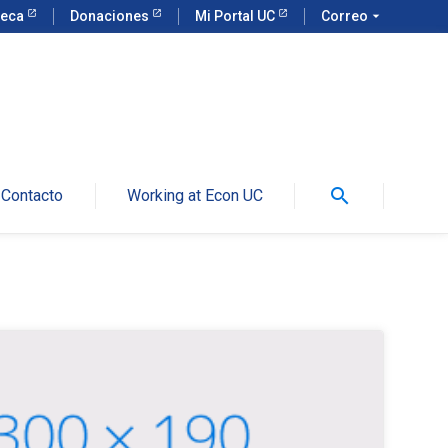
teca
Donaciones
Mi Portal UC
Correo
arrow_drop_down
search
Contacto
Working at Econ UC