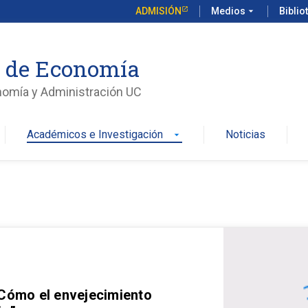
ADMISIÓN
Medios
arrow_drop_down
Biblio
o de Economía
nomía y Administración UC
Académicos e Investigación
Noticias
arrow_drop_down
 Cómo el envejecimiento