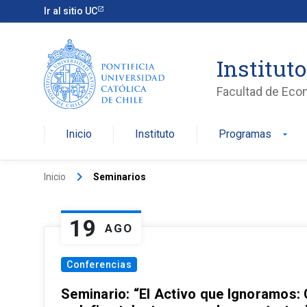
Ir al sitio UC
Institut
Facultad de Eco
Inicio
Instituto
Programas
arrow_drop_down
keyboard_arrow_right
Inicio
Seminarios
19
AGO
Conferencias
Seminario: “El Activo que Ignoramos: