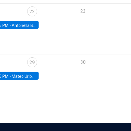
23
22
5 PM -
Antonella Bancalari, Institute for Fiscal Studies (IFS) and Research Associate at University College London (UCL)
30
29
5 PM -
Mateo Uribe-Castro, Universidad de los Andes (Colombia)