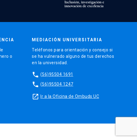
ENCIA
MEDIACIÓN UNIVERSITARIA
de
Teléfonos para orientación y consejo si
énero o
se ha vulnerado alguno de tus derechos
en la universidad.
phone
(56)95504 1691
phone
(56)95504 1247
launch
Ir a la Oficina de Ombuds UC