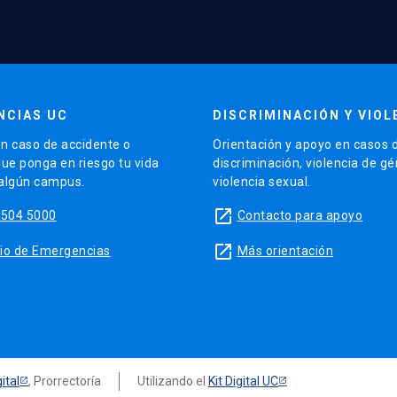
NCIAS UC
DISCRIMINACIÓN Y VIOL
n caso de accidente o
Orientación y apoyo en casos 
que ponga en riesgo tu vida
discriminación, violencia de g
 algún campus.
violencia sexual.
launch
5504 5000
Contacto para apoyo
launch
sitio de Emergencias
Más orientación
ital
, Prorrectoría
Utilizando el
Kit Digital UC