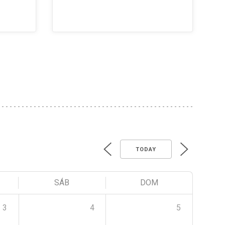
TODAY
SÁB
DOM
3
4
5