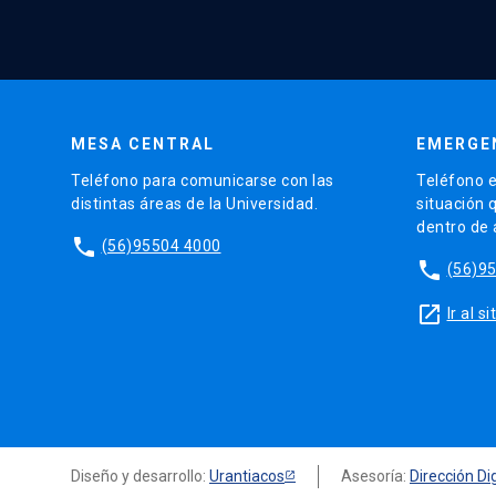
MESA CENTRAL
EMERGE
Teléfono para comunicarse con las
Teléfono e
distintas áreas de la Universidad.
situación 
dentro de
phone
(56)95504 4000
phone
(56)9
launch
Ir al 
Diseño y desarrollo:
Urantiacos
Asesoría:
Dirección Dig