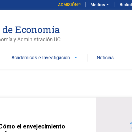
ADMISIÓN
Medios
arrow_drop_down
Biblio
o de Economía
nomía y Administración UC
Académicos e Investigación
Noticias
arrow_drop_down
 Cómo el envejecimiento