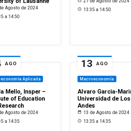
ersity of Lausanne
27 de Agosto de 2024
de Agosto de 2024
13:35 a 14:50
35 a 14:50
4
13
AGO
AGO
oeconomía Aplicada
Macroeconomía
a Mello, Insper –
Alvaro Garcia-Mari
tute of Education
Universidad de Los
Research
Andes
de Agosto de 2024
13 de Agosto de 2024
35 a 14:35
13:35 a 14:35