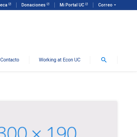
teca
Donaciones
Mi Portal UC
Correo
arrow_drop_down
search
Contacto
Working at Econ UC