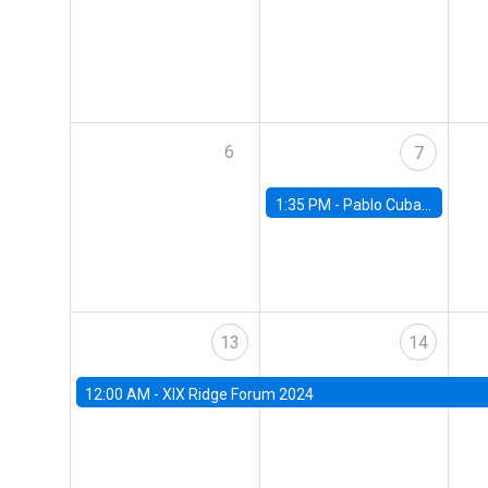
6
7
1:35 PM -
Pablo Cuba, FED Board
13
14
12:00 AM -
XIX Ridge Forum 2024