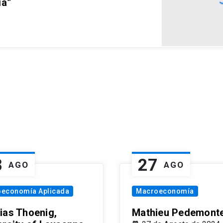
ia”
8
27
AGO
AGO
oeconomía Aplicada
Macroeconomía
ias Thoenig,
Mathieu Pedemonte