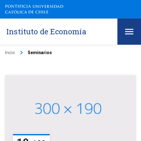
Instituto de Economía
keyboard_arrow_right
Inicio
Seminarios