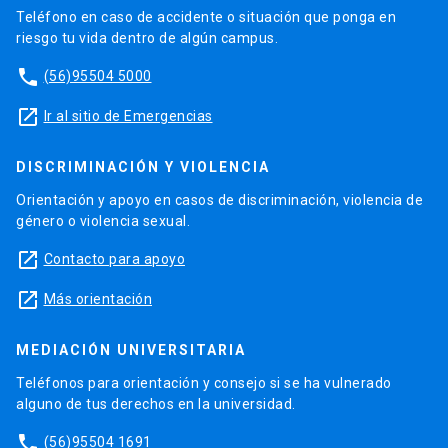
Teléfono en caso de accidente o situación que ponga en
riesgo tu vida dentro de algún campus.
phone
(56)95504 5000
launch
Ir al sitio de Emergencias
DISCRIMINACIÓN Y VIOLENCIA
Orientación y apoyo en casos de discriminación, violencia de
género o violencia sexual.
launch
Contacto para apoyo
launch
Más orientación
MEDIACIÓN UNIVERSITARIA
Teléfonos para orientación y consejo si se ha vulnerado
alguno de tus derechos en la universidad.
phone
(56)95504 1691