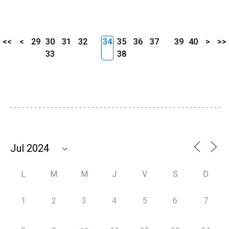
<<
<
29
30
31
32
34
35
36
37
39
40
>
>>
33
38
L
M
M
J
V
S
D
1
2
3
4
5
6
7