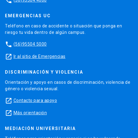
phone
EMERGENCIAS UC
Teléfono en caso de accidente o situación que ponga en
riesgo tu vida dentro de algún campus.
phone
(56)95504 5000
launch
Ir al sitio de Emergencias
DISCRIMINACIÓN Y VIOLENCIA
Orientación y apoyo en casos de discriminación, violencia de
género o violencia sexual.
launch
Contacto para apoyo
launch
Más orientación
MEDIACIÓN UNIVERSITARIA