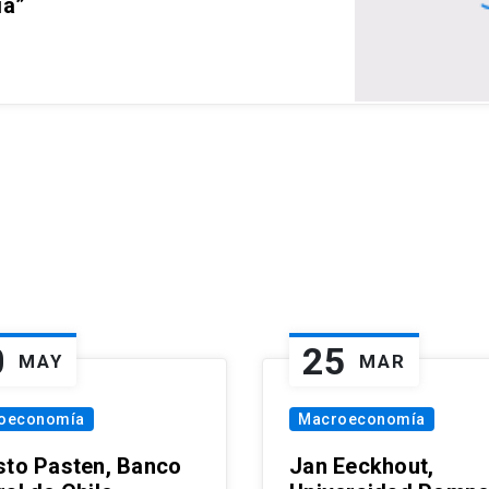
ia”
0
25
MAY
MAR
oeconomía
Macroeconomía
sto Pasten, Banco
Jan Eeckhout,