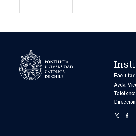
Inst
Facultad
Avda. Vic
Teléfono
Direcció