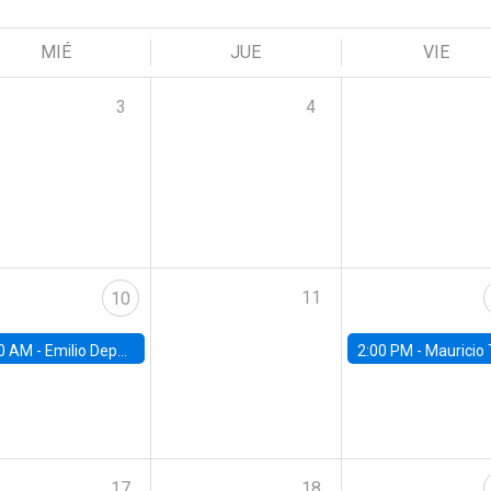
MIÉ
JUE
VIE
3
4
11
10
0 AM -
Emilio Depetris-Chauvín, Universidad Católica
2:00 PM -
Mauricio Tejada,
17
18