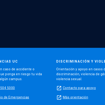
NCIAS UC
DISCRIMINACIÓN Y VIOL
n caso de accidente o
Orientación y apoyo en casos 
que ponga en riesgo tu vida
discriminación, violencia de g
 algún campus.
violencia sexual.
launch
5504 5000
Contacto para apoyo
launch
sitio de Emergencias
Más orientación