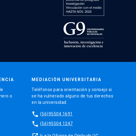
ENCIA
MEDIACIÓN UNIVERSITARIA
de
Teléfonos para orientación y consejo si
énero o
se ha vulnerado alguno de tus derechos
en la universidad.
phone
(56)95504 1691
phone
(56)95504 1247
launch
Ir a la Oficina de Ombuds UC