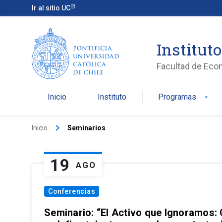
Ir al sitio UC
Institut
Facultad de Eco
Inicio
Instituto
Programas
arrow_drop_down
keyboard_arrow_right
Inicio
Seminarios
19
AGO
Conferencias
Seminario: “El Activo que Ignoramos: