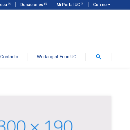
teca
Donaciones
Mi Portal UC
Correo
arrow_drop_down
search
Contacto
Working at Econ UC