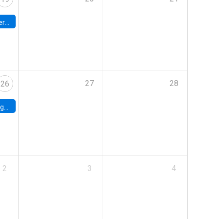
umbia
27
28
26
uke
2
3
4