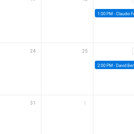
1:00 PM -
Claudio Ferraz, British Col
24
25
2:00 PM -
David Berger, D
31
1