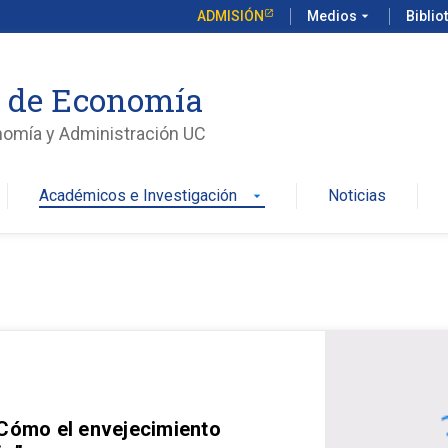
ADMISIÓN
Medios
arrow_drop_down
Biblio
o de Economía
nomía y Administración UC
Académicos e Investigación
Noticias
arrow_drop_down
 Cómo el envejecimiento