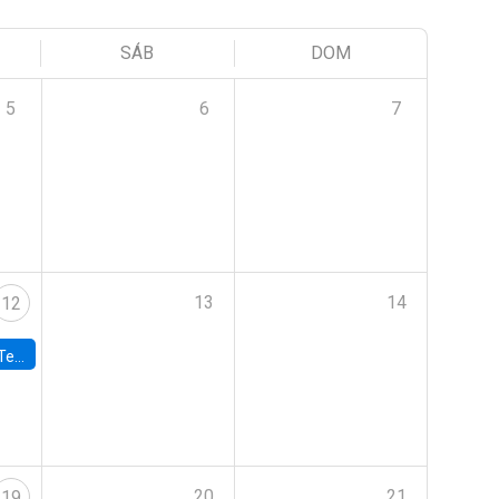
SÁB
DOM
5
6
7
13
14
12
 UDP
20
21
19