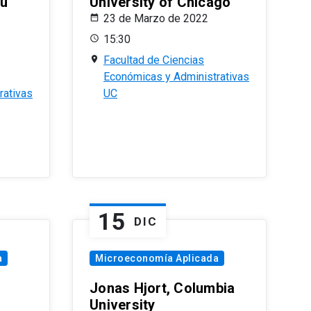
eu
University of Chicago
23 de Marzo de 2022
15:30
Facultad de Ciencias
Económicas y Administrativas
rativas
UC
15
DIC
a
Microeconomía Aplicada
Jonas Hjort, Columbia
University