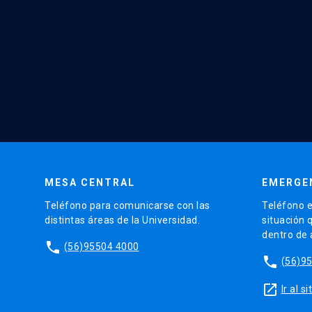
MESA CENTRAL
EMERGE
Teléfono para comunicarse con las
Teléfono e
distintas áreas de la Universidad.
situación 
dentro de
phone
(56)95504 4000
phone
(56)9
launch
Ir al 