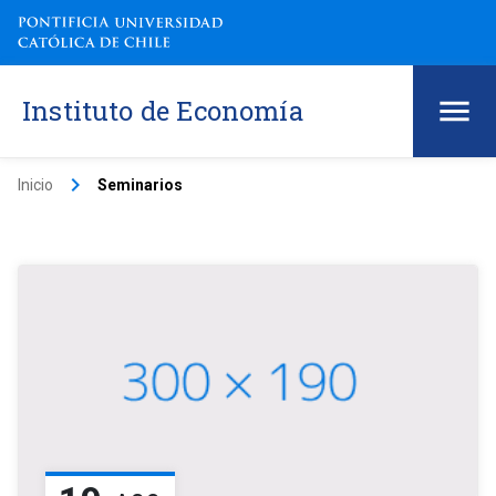
Instituto de Economía
keyboard_arrow_right
Inicio
Seminarios