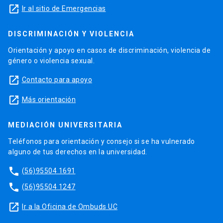
launch
Ir al sitio de Emergencias
DISCRIMINACIÓN Y VIOLENCIA
Orientación y apoyo en casos de discriminación, violencia de
género o violencia sexual.
launch
Contacto para apoyo
launch
Más orientación
MEDIACIÓN UNIVERSITARIA
Teléfonos para orientación y consejo si se ha vulnerado
alguno de tus derechos en la universidad.
phone
(56)95504 1691
phone
(56)95504 1247
launch
Ir a la Oficina de Ombuds UC