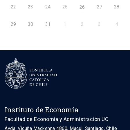
22
23
24
25
27
28
26
29
30
31
1
2
3
4
Instituto de Economía
Facultad de Economía y Administración UC
Avda. Vicuña Mackenna 4860, Macul. Santiago, Chile