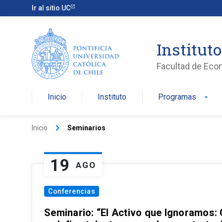
Ir al sitio UC
Institut
Facultad de Eco
Inicio
Instituto
Programas
arrow_drop_down
keyboard_arrow_right
Inicio
Seminarios
19
AGO
Conferencias
Seminario: “El Activo que Ignoramos: