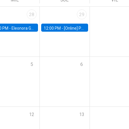
28
29
0 PM -
Eleonora Guarnieri, Exeter University
12:00 PM -
[Online] Pablo Slutzky, University of Maryland
5
6
12
13