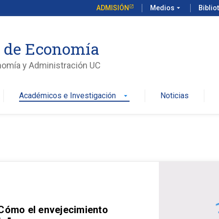
ADMISIÓN
Medios
arrow_drop_down
Biblio
o de Economía
nomía y Administración UC
Académicos e Investigación
Noticias
arrow_drop_down
 Cómo el envejecimiento