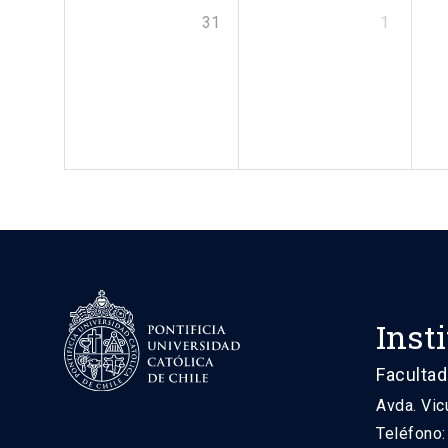
31
1
Inst
Facultad
Avda. Vic
Teléfono