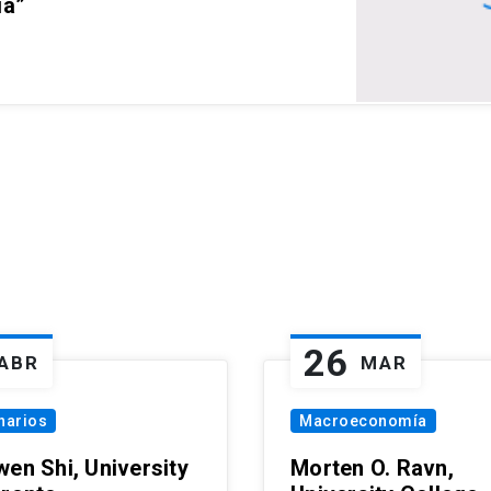
ia”
26
ABR
MAR
narios
Macroeconomía
wen Shi, University
Morten O. Ravn,