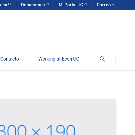
teca
Donaciones
Mi Portal UC
Correo
arrow_drop_down
search
Contacto
Working at Econ UC