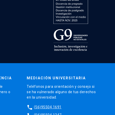
ENCIA
MEDIACIÓN UNIVERSITARIA
de
Teléfonos para orientación y consejo si
énero o
se ha vulnerado alguno de tus derechos
en la universidad.
phone
(56)95504 1691