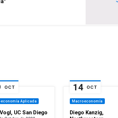
ia”
9
14
OCT
OCT
oeconomía Aplicada
Macroeconomía
Vogl, UC San Diego
Diego Kanzig,