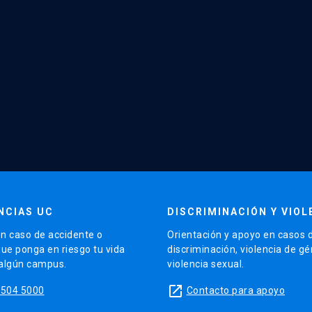
NCIAS UC
DISCRIMINACIÓN Y VIOL
n caso de accidente o
Orientación y apoyo en casos 
que ponga en riesgo tu vida
discriminación, violencia de g
 algún campus.
violencia sexual.
launch
5504 5000
Contacto para apoyo