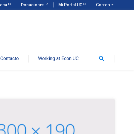
teca
Donaciones
Mi Portal UC
Correo
arrow_drop_down
search
Contacto
Working at Econ UC