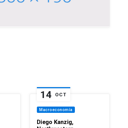
14
OCT
Macroeconomía
Diego Kanzig,