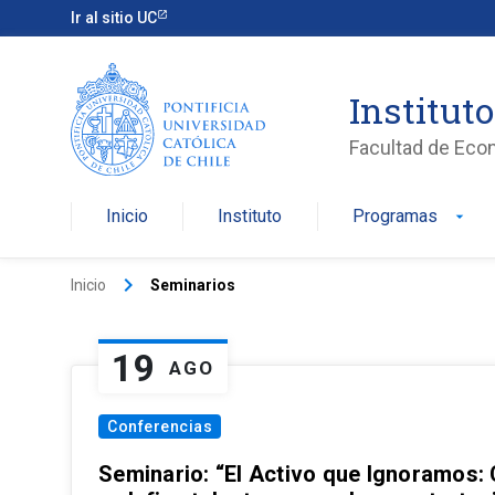
Ir al sitio UC
Institut
Facultad de Eco
Inicio
Instituto
Programas
arrow_drop_down
keyboard_arrow_right
Inicio
Seminarios
19
AGO
Conferencias
Seminario: “El Activo que Ignoramos: