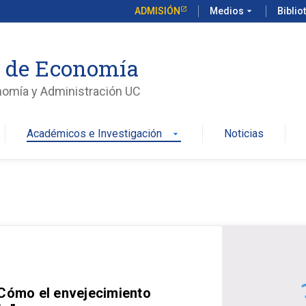
ADMISIÓN
Medios
arrow_drop_down
Biblio
o de Economía
nomía y Administración UC
Académicos e Investigación
Noticias
arrow_drop_down
 Cómo el envejecimiento