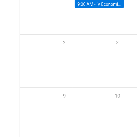
9:00 AM -
IV Economics Alumni Workshop
2
3
9
10