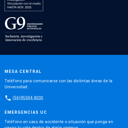
MESA CENTRAL
Teléfono para comunicarse con las distintas áreas de la
Universidad.
phone
(56)95504 4000
EMERGENCIAS UC
Teléfono en caso de accidente o situación que ponga en
riesgo tu vida dentro de algún campus.