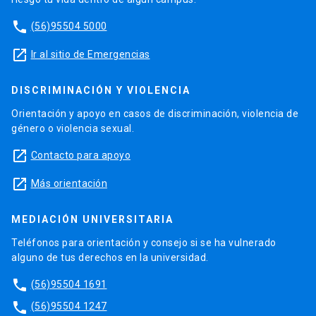
phone
(56)95504 5000
launch
Ir al sitio de Emergencias
DISCRIMINACIÓN Y VIOLENCIA
Orientación y apoyo en casos de discriminación, violencia de
género o violencia sexual.
launch
Contacto para apoyo
launch
Más orientación
MEDIACIÓN UNIVERSITARIA
Teléfonos para orientación y consejo si se ha vulnerado
alguno de tus derechos en la universidad.
phone
(56)95504 1691
phone
(56)95504 1247