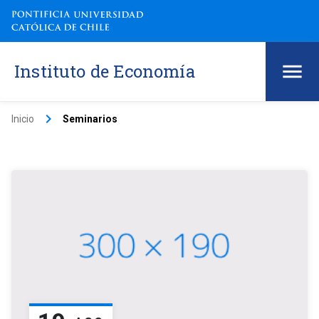
Instituto de Economía
keyboard_arrow_right
Inicio
Seminarios