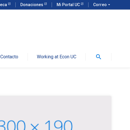
teca
Donaciones
Mi Portal UC
Correo
arrow_drop_down
search
Contacto
Working at Econ UC