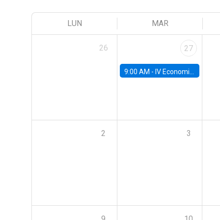
LUN
MAR
26
27
9:00 AM -
IV Economics Alumni Workshop
2
3
9
10