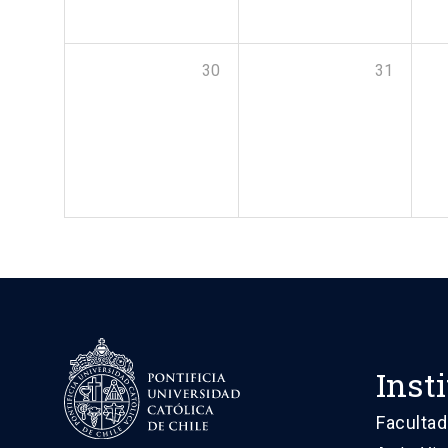
30
31
Inst
Facultad