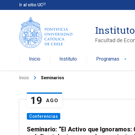
Ir al sitio UC
Institut
Facultad de Eco
Inicio
Instituto
Programas
arrow_drop_down
keyboard_arrow_right
Inicio
Seminarios
19
AGO
Conferencias
Seminario: “El Activo que Ignoramos: