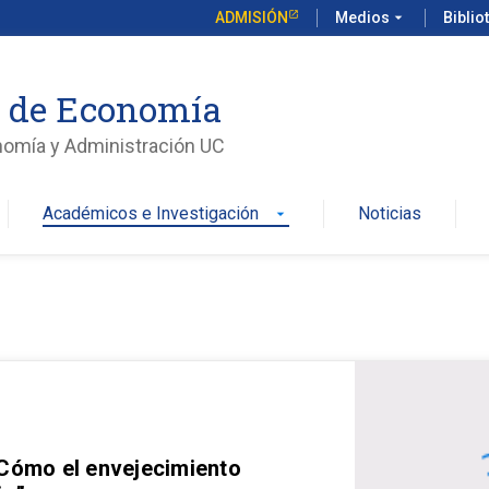
ADMISIÓN
Medios
arrow_drop_down
Biblio
o de Economía
nomía y Administración UC
Académicos e Investigación
Noticias
arrow_drop_down
 Cómo el envejecimiento