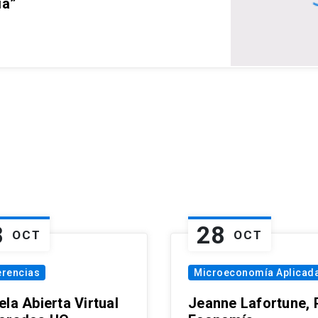
ia”
8
28
OCT
OCT
erencias
Microeconomía Aplicad
la Abierta Virtual
Jeanne Lafortune,