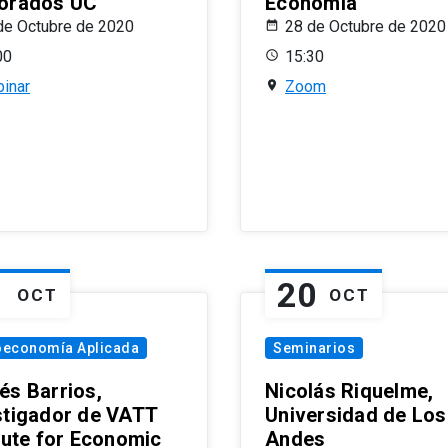
orados UC
Economía
de Octubre de 2020
28 de Octubre de 2020
00
15:30
inar
Zoom
1
20
OCT
OCT
oeconomía Aplicada
Seminarios
és Barrios,
Nicolás Riquelme,
stigador de VATT
Universidad de Los
itute for Economic
Andes