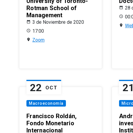
University of Toronto-
Doct
Rotman School of
28 
Management
00:
3 de Noviembre de 2020
Web
17:00
Zoom
22
2
OCT
Macroeconomía
Micr
Francisco Roldán,
Andr
Fondo Monetario
inve
Internacional
Inst