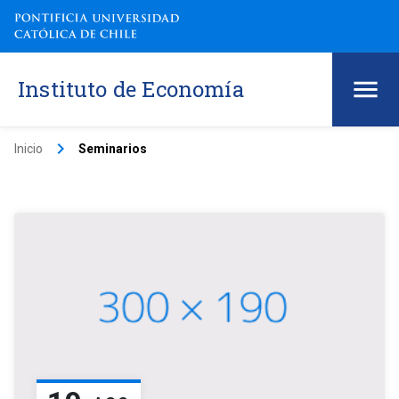
Instituto de Economía
keyboard_arrow_right
Inicio
Seminarios