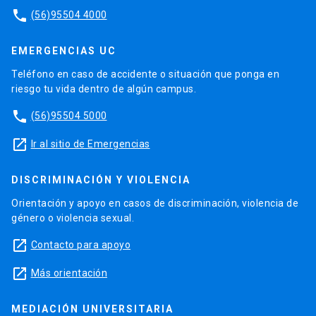
phone
(56)95504 4000
EMERGENCIAS UC
Teléfono en caso de accidente o situación que ponga en
riesgo tu vida dentro de algún campus.
phone
(56)95504 5000
launch
Ir al sitio de Emergencias
DISCRIMINACIÓN Y VIOLENCIA
Orientación y apoyo en casos de discriminación, violencia de
género o violencia sexual.
launch
Contacto para apoyo
launch
Más orientación
MEDIACIÓN UNIVERSITARIA