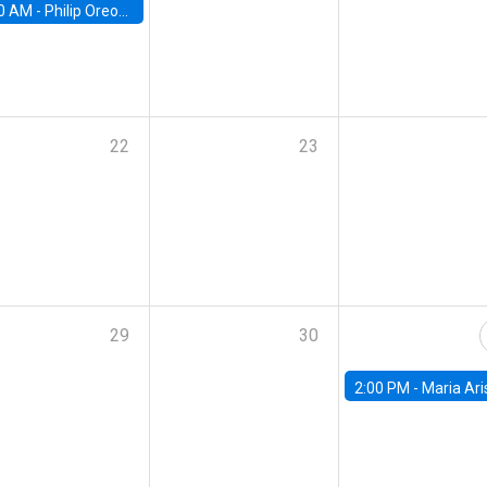
0 AM -
Philip Oreopolous, University of Toronto
22
23
29
30
2:00 PM -
Maria Aristizabal-Ramirez, FED