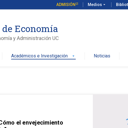
ADMISIÓN
Medios
arrow_drop_down
Biblio
o de Economía
nomía y Administración UC
Académicos e Investigación
Noticias
arrow_drop_down
 Cómo el envejecimiento