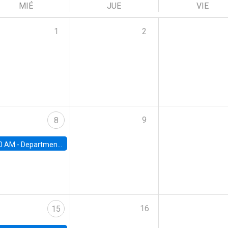
MIÉ
JUE
VIE
1
2
9
8
0 AM -
Department Seminar: James Robinson
16
15