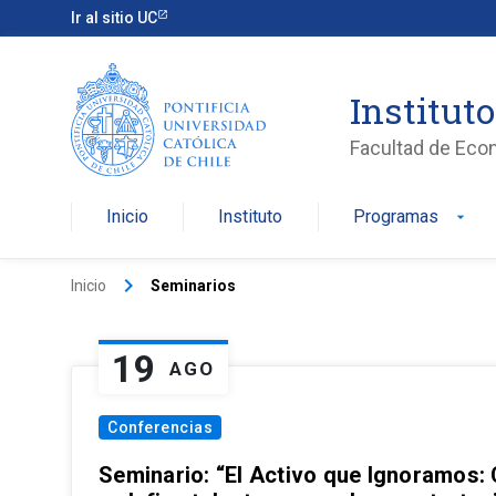
Ir al sitio UC
Institut
Facultad de Eco
Inicio
Instituto
Programas
arrow_drop_down
keyboard_arrow_right
Inicio
Seminarios
19
AGO
Conferencias
Seminario: “El Activo que Ignoramos: