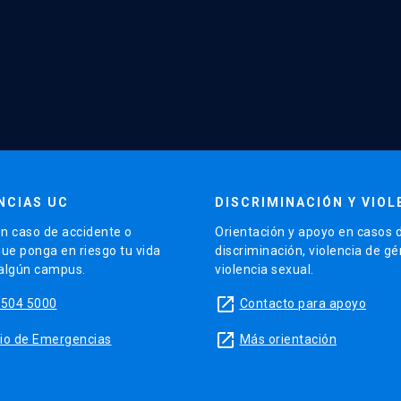
NCIAS UC
DISCRIMINACIÓN Y VIOL
n caso de accidente o
Orientación y apoyo en casos 
que ponga en riesgo tu vida
discriminación, violencia de g
 algún campus.
violencia sexual.
launch
5504 5000
Contacto para apoyo
launch
sitio de Emergencias
Más orientación