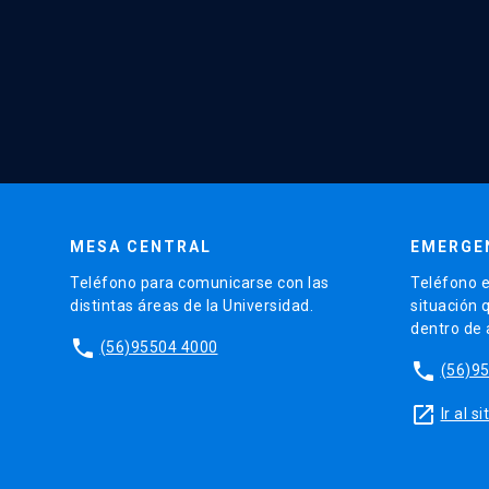
MESA CENTRAL
EMERGE
Teléfono para comunicarse con las
Teléfono e
distintas áreas de la Universidad.
situación 
dentro de
phone
(56)95504 4000
phone
(56)9
launch
Ir al 