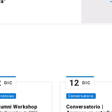
ia”
2
12
DIC
DIC
erencias
Conversatorio
Alumni Workshop
Conversatorio |