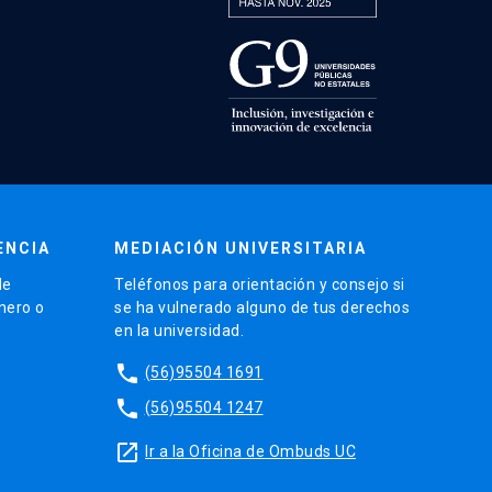
ENCIA
MEDIACIÓN UNIVERSITARIA
de
Teléfonos para orientación y consejo si
énero o
se ha vulnerado alguno de tus derechos
en la universidad.
phone
(56)95504 1691
phone
(56)95504 1247
launch
Ir a la Oficina de Ombuds UC