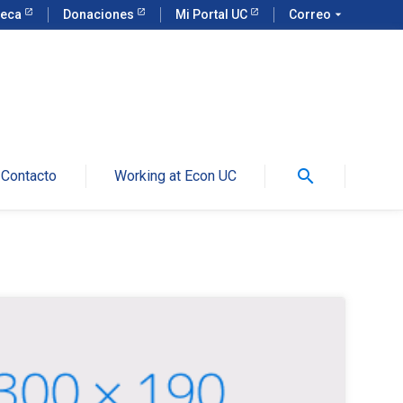
teca
Donaciones
Mi Portal UC
Correo
arrow_drop_down
search
Contacto
Working at Econ UC