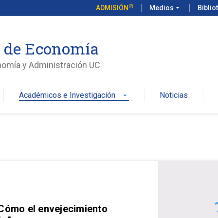
ADMISIÓN
Medios
arrow_drop_down
Biblio
o de Economía
nomía y Administración UC
Académicos e Investigación
Noticias
arrow_drop_down
 Cómo el envejecimiento