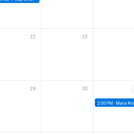
22
23
29
30
2:00 PM -
Maria Aristizabal-Ramirez, FED