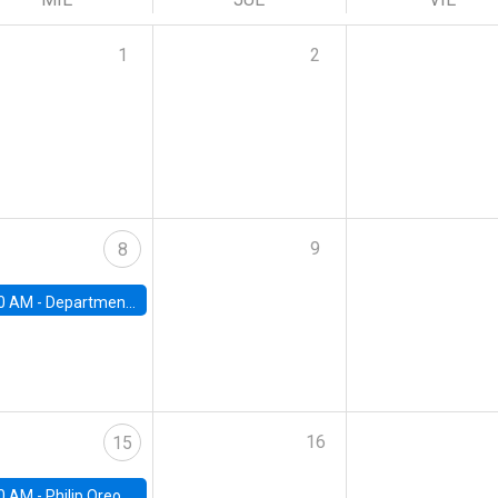
1
2
9
8
0 AM -
Department Seminar: James Robinson
16
15
0 AM -
Philip Oreopolous, University of Toronto