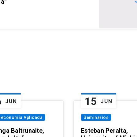
ia”
6
15
JUN
JUN
oeconomía Aplicada
Seminarios
nga Baltrunaite,
Esteban Peralta,