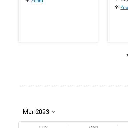
Zoom
Zo
LUN
MAR