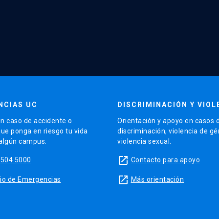
NCIAS UC
DISCRIMINACIÓN Y VIOL
n caso de accidente o
Orientación y apoyo en casos 
que ponga en riesgo tu vida
discriminación, violencia de g
 algún campus.
violencia sexual.
launch
5504 5000
Contacto para apoyo
launch
sitio de Emergencias
Más orientación