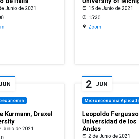
 de Italia
University of Michi
de Junio de 2021
15 de Junio de 2021
00
15:30
om
Zoom
2
JUN
JUN
oeconomía
Microeconomía Aplicad
e Kurmann, Drexel
Leopoldo Fergusso
ersity
Universidad de los
Andes
e Junio de 2021
2 de Junio de 2021
30