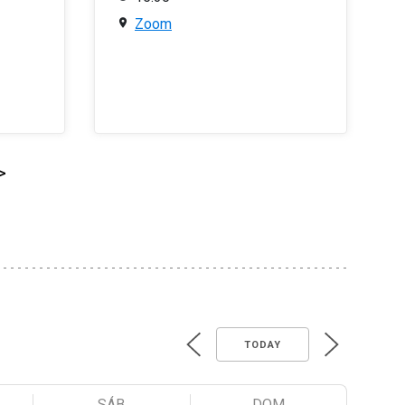
Zoom
>
TODAY
SÁB
DOM