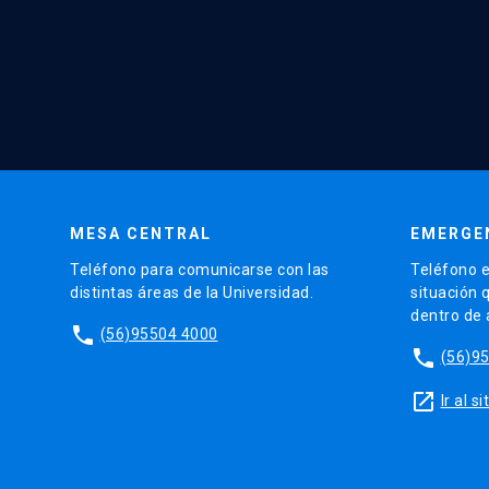
MESA CENTRAL
EMERGE
Teléfono para comunicarse con las
Teléfono e
distintas áreas de la Universidad.
situación 
dentro de
phone
(56)95504 4000
phone
(56)9
launch
Ir al 