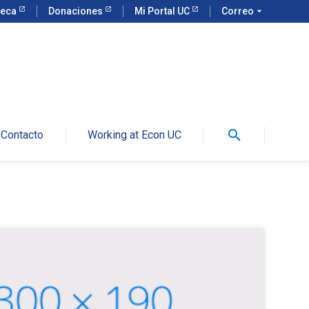
teca
Donaciones
Mi Portal UC
Correo
arrow_drop_down
search
Contacto
Working at Econ UC