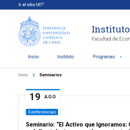
Ir al sitio UC
Institut
Facultad de Eco
Inicio
Instituto
Programas
arrow_drop_down
keyboard_arrow_right
Inicio
Seminarios
19
AGO
Conferencias
Seminario: “El Activo que Ignoramos: