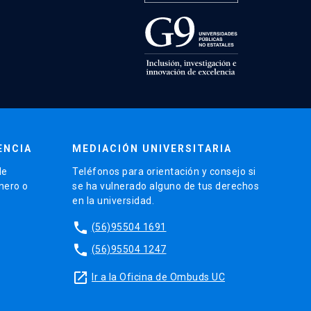
ENCIA
MEDIACIÓN UNIVERSITARIA
de
Teléfonos para orientación y consejo si
énero o
se ha vulnerado alguno de tus derechos
en la universidad.
phone
(56)95504 1691
phone
(56)95504 1247
launch
Ir a la Oficina de Ombuds UC