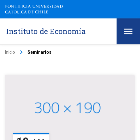
Instituto de Economía
keyboard_arrow_right
Inicio
Seminarios