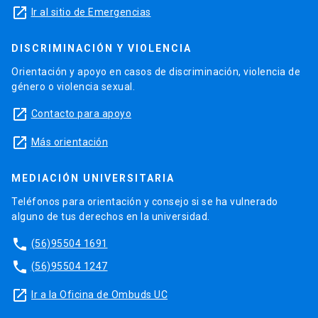
launch
Ir al sitio de Emergencias
DISCRIMINACIÓN Y VIOLENCIA
Orientación y apoyo en casos de discriminación, violencia de
género o violencia sexual.
launch
Contacto para apoyo
launch
Más orientación
MEDIACIÓN UNIVERSITARIA
Teléfonos para orientación y consejo si se ha vulnerado
alguno de tus derechos en la universidad.
phone
(56)95504 1691
phone
(56)95504 1247
launch
Ir a la Oficina de Ombuds UC