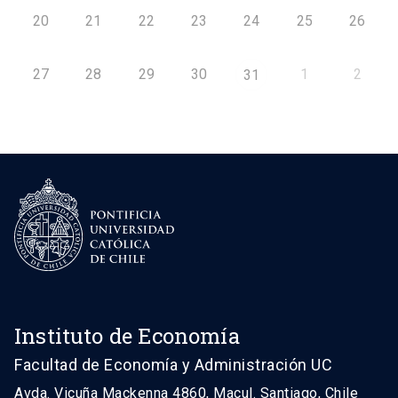
20
21
22
23
24
25
26
27
28
29
30
1
2
31
Instituto de Economía
Facultad de Economía y Administración UC
Avda. Vicuña Mackenna 4860, Macul. Santiago, Chile